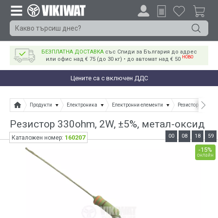
БЕЗПЛАТНА ДОСТАВКА
със Спиди за България до адрес
НОВО
или офис над € 75 (до 30 кг) • до автомат над € 50
Цените са с включен ДДС
Продукти
Електроника
Електронни елементи
Резистори
Ре
Резистор 330ohm, 2W, ±5%, метал-оксид
00
08
18
59
160207
Каталожен номер:
-15%
онлайн