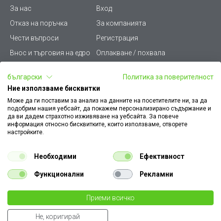
За нас
Вход
Отказ на поръчка
За компанията
Чести въпроси
Регистрация
Внос и търговия на едро
Оплакване / похвала
Лични данни
Викиват ПРО - (B2B)
български
Политика за поверителност
Условия за ползване
Срокове и доставка
Ние използваме бисквитки
Стани дистрибутор
КЗП
Може да ги поставим за анализ на данните на посетителите ни, за да
подобрим нашия уебсайт, да покажем персонализирано съдържание и
Карта на сайта
Кариери
да ви дадем страхотно изживяване на уебсайта. За повече
информация относно бисквитките, които използваме, отворете
Как да намеря документ
Платформа за AРС
настройките.
към поръчка
Контакт
Политика за бисквитки
Необходими
Ефективност
Конфигуратор за ел.
ключове и контакти
Функционални
Рекламни
Уважаеми Клиенти, моля да имате предвид, че всички изображения на
Приеми всичко
€ 0.14
нашия сайт са илюстративни,
те могат да се различават от действителния изглед на продукта без това да
0.27 лв
бр.
Не, коригирай
променя неговите технически характеристики по някакъв начин.