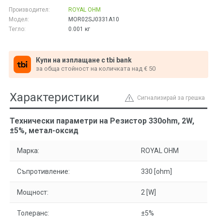
Производител:
ROYAL OHM
Модел:
MOR02SJ0331A10
Тегло:
0.001
кг
Купи на изплащане с tbi bank
за обща стойност на количката над € 50
Характеристики
Сигнализирай за грешка
Технически параметри на Резистор 330ohm, 2W,
±5%, метал-оксид
Марка:
ROYAL OHM
Съпротивление:
330 [ohm]
Мощност:
2 [W]
Толеранс:
±5%