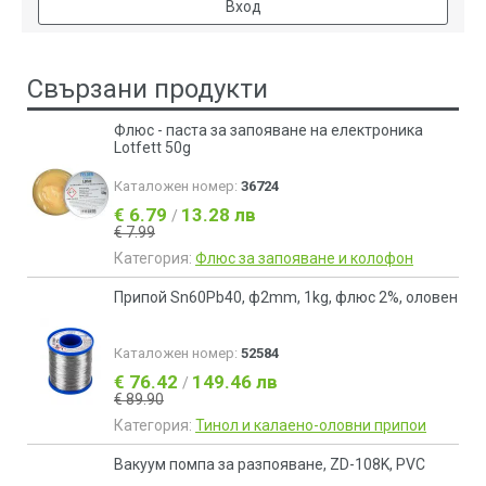
Вход
Свързани продукти
Флюс - паста за запояване на електроника
Lotfett 50g
Каталожен номер:
36724
€ 6.79
13.28 лв
/
€ 7.99
Категория:
Флюс за запояване и колофон
Припой Sn60Pb40, ф2mm, 1kg, флюс 2%, оловен
Каталожен номер:
52584
€ 76.42
149.46 лв
/
€ 89.90
Категория:
Тинол и калаено-оловни припои
Вакуум помпа за разпояване, ZD-108K, PVC