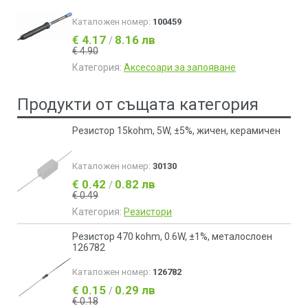
Каталожен номер:
100459
€ 4.17
8.16 лв
/
€ 4.90
Категория:
Аксесоари за запояване
Продукти от същата категория
Резистор 15kohm, 5W, ±5%, жичен, керамичен
Каталожен номер:
30130
€ 0.42
0.82 лв
/
€ 0.49
Категория:
Резистори
Резистор 470 kohm, 0.6W, ±1%, металослоен
126782
Каталожен номер:
126782
€ 0.15
0.29 лв
/
€ 0.18