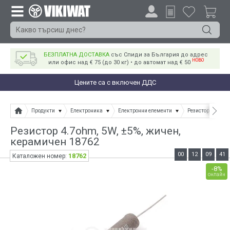
БЕЗПЛАТНА ДОСТАВКА
със Спиди за България до адрес
НОВО
или офис над € 75 (до 30 кг) • до автомат над € 50
Цените са с включен ДДС
Продукти
Електроника
Електронни елементи
Резистори
Ре
Резистор 4.7ohm, 5W, ±5%, жичен,
керамичен 18762
00
12
09
40
18762
Каталожен номер:
-8%
онлайн