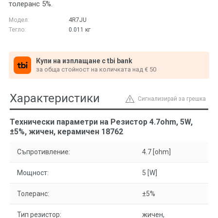
толеранс 5%.
Модел:
4R7JU
Тегло:
0.011
кг
Купи на изплащане с tbi bank
за обща стойност на количката над € 50
Характеристики
Сигнализирай за грешка
Технически параметри на Резистор 4.7ohm, 5W,
±5%, жичен, керамичен 18762
Съпротивление:
4.7 [ohm]
Мощност:
5 [W]
Толеранс:
±5%
Тип резистор:
жичен,