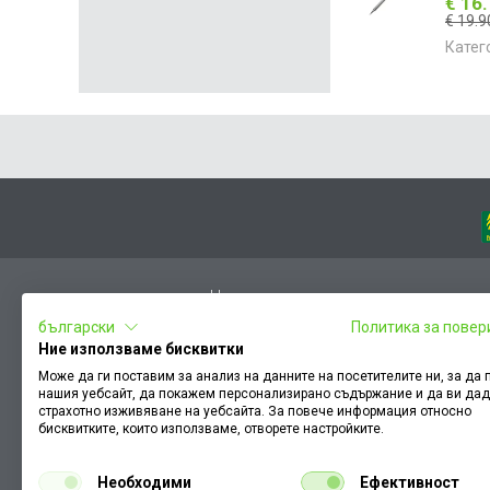
€ 16
€ 19.9
Катег
Начало
български
Политика за повер
Вход
Ние използваме бисквитки
Чести въпроси
Може да ги поставим за анализ на данните на посетителите ни, за да
нашия уебсайт, да покажем персонализирано съдържание и да ви да
Оплакване / похвала
страхотно изживяване на уебсайта. За повече информация относно
Условия за ползване
бисквитките, които използваме, отворете настройките.
КЗП
Необходими
Ефективност