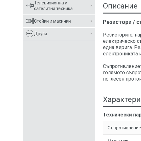
Телевизионна и
Описание
сателитна техника
Стойки и масички
Резистори / 
Други
Резисторите, н
електрическо с
една верига. Р
електрониката и
Съпротивлението
голямото съпро
по-лесен проток
Характери
Технически пар
Съпротивление