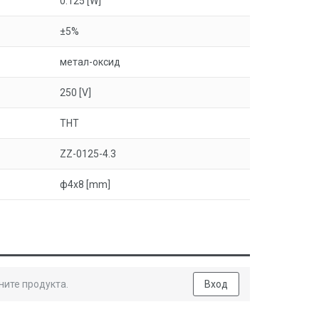
0.125 [W]
±5%
метал-оксид
250 [V]
THT
ZZ-0125-4.3
ф4x8 [mm]
ните продукта.
Вход