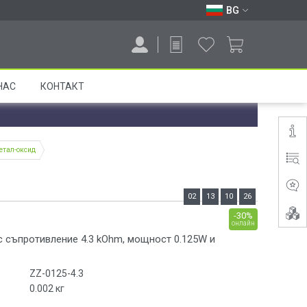
BG
НАС
КОНТАКТ
метал-оксид
02
13
10
26
-30%
онлайн
с съпротивление 4.3 kOhm, мощност 0.125W и
ZZ-0125-4.3
0.002
кг