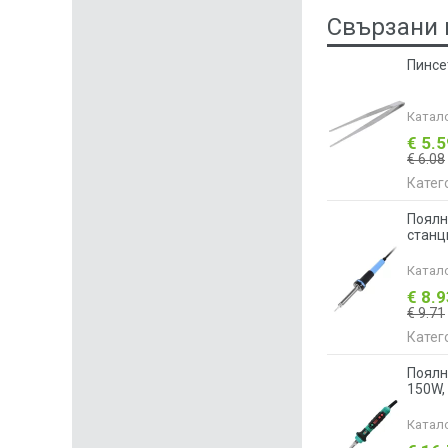
Свързани 
Пинсе
Катал
€ 5.
€ 6.08
Катег
Поялн
станц
Катал
€ 8.
€ 9.71
Катег
Поялн
150W, 
Катал