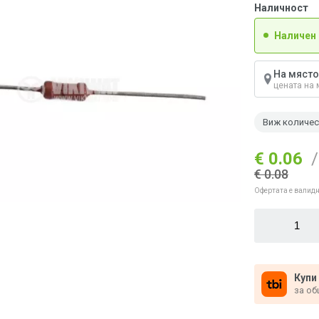
Наличност
Наличен
На място
цената на 
Виж количе
€ 0.06
/
€ 0.08
Офертата е валидн
Купи
за об