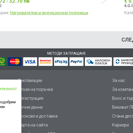
.72
32.70 лв
€ 0
/
0
€ 0.
ория:
Нагревателни и индукционни поялници
Кат
СЛЕ
МЕТОДИ ЗА ПЛАЩАНЕ
Рекламации
За нас
ителност
Отказ на поръчка
За компан
Регистрация
Внос и тъ
 подобрим
дем
Лични данни
Викиват ПР
Срокове и доставка
Стани дис
Карта на сайта
Кариери