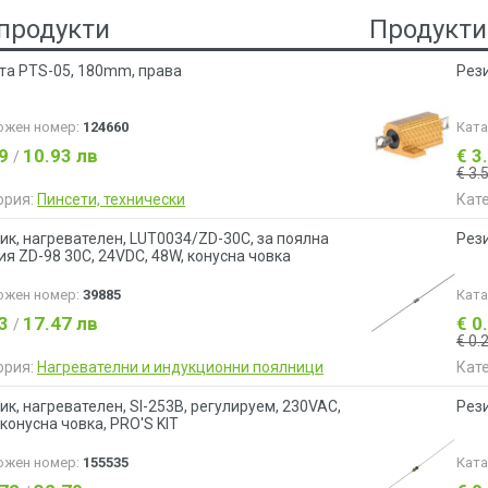
продукти
Продукти
та PTS-05, 180mm, права
Рези
ожен номер:
124660
Кат
59
10.93 лв
€ 3
/
€ 3.
ория:
Пинсети, технически
Кат
ик, нагревателен, LUT0034/ZD-30C, за поялна
Рези
ия ZD-98 30C, 24VDC, 48W, конусна човка
ожен номер:
39885
Кат
93
17.47 лв
€ 0
/
€ 0.
ория:
Нагревателни и индукционни поялници
Кат
ик, нагревателен, SI-253B, регулируем, 230VAC,
Рез
конусна човка, PRO'S KIT
ожен номер:
155535
Кат