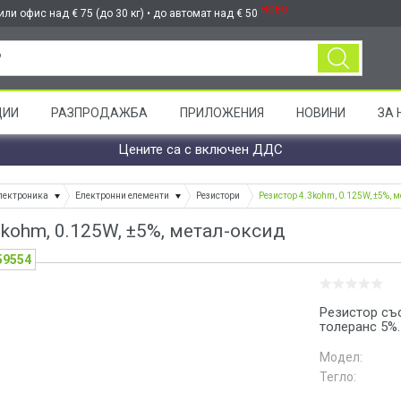
НОВО
ли офис над € 75 (до 30 кг) • до автомат над € 50
ЦИИ
РАЗПРОДАЖБА
ПРИЛОЖЕНИЯ
НОВИНИ
ЗА 
Цените са с включен ДДС
лектроника
Електронни елементи
Резистори
Резистор 4.3kohm, 0.125W, ±5%, 
3kohm, 0.125W, ±5%, метал-оксид
59554
Резистор съ
толеранс 5%.
Модел:
Тегло: