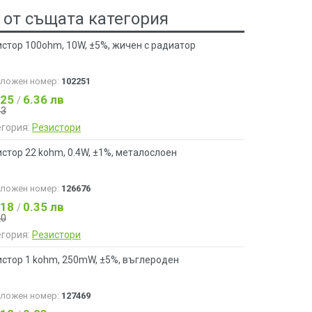
 от същата категория
стор 100ohm, 10W, ±5%, жичен с радиатор
аложен номер:
102251
.25
6.36 лв
/
53
егория:
Резистори
стор 22 kohm, 0.4W, ±1%, металослоен
аложен номер:
126676
.18
0.35 лв
/
20
егория:
Резистори
истор 1 kohm, 250mW, ±5%, въглероден
аложен номер:
127469