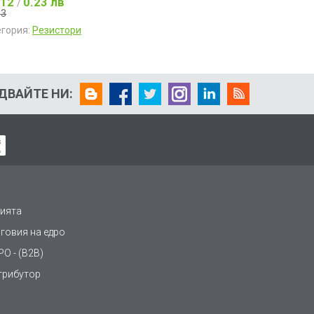
.12
0.23 лв
/
13
егория:
Резистори
ДВАЙТЕ НИ:
ията
рговия на едро
О - (B2B)
трибутор