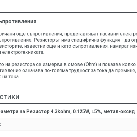
съпротивления
аричани още съпротивления, представляват пасивни електр
ъпротивление. Резисторът има специфична функция - да ог
езисторите, известни още и като съпротивления, намират 
 електротехниката.
 на резистора се измерва в омове (Ohm) и показва колко т
тивление означава по-голяма трудност за тока да премине
 на тока.
стики
аметри на Резистор 4.3kohm, 0.125W, ±5%, метал-оксид
: