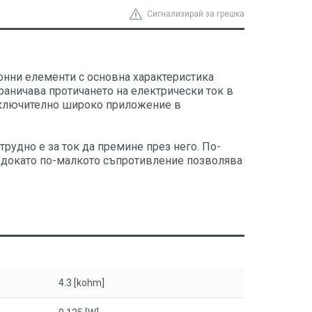
Сигнализирай за грешка
онни елементи с основна характеристика
раничава протичането на електрически ток в
изключително широко приложение в
рудно е за ток да премине през него. По-
, докато по-малкото съпротивление позволява
4.3 [kohm]