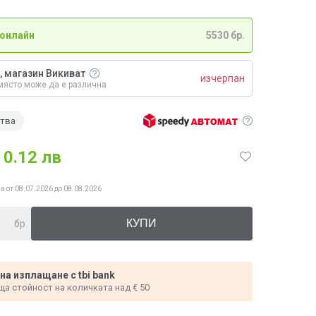
 онлайн
5530 бр.
, магазин Викиват
изчерпан
място може да е различна
ства
0.12 лв
а от 08.07.2026 до 08.08.2026
бр.
 на изплащане с tbi bank
ща стойност на количката над € 50