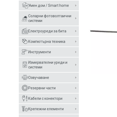
Умен дом / Smart home
Соларни фотоволтаични
системи
Електроуреди за бита
Компютърна техника
Инструменти
Измервателни уреди и
системи
Озвучаване
Резервни части
Кабели с конектори
Крепежни елементи