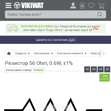
БЕЗПЛАТНА ДОСТАВКА
със Спиди за България до адрес
НОВО
или офис над € 75 (до 30 кг) • до автомат над € 50
Цените са с включен ДДС
Продукти
Електроника
Електронни елементи
Резистори
Ре
Резистор 56 Ohm, 0.6W, ±1%
00
04
49
20
162642
Каталожен номер:
-10%
онлайн