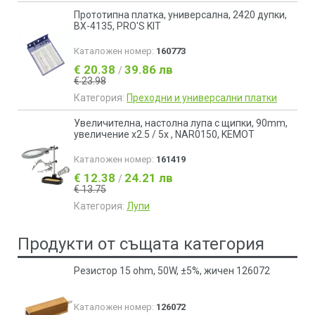
Прототипна платка, универсална, 2420 дупки,
BX-4135, PRO'S KIT
Каталожен номер:
160773
€ 20.38
39.86 лв
/
€ 23.98
Категория:
Преходни и универсални платки
Увеличителна, настолна лупа с щипки, 90mm,
увеличение x2.5 / 5х , NAR0150, KEMOT
Каталожен номер:
161419
€ 12.38
24.21 лв
/
€ 13.75
Категория:
Лупи
Продукти от същата категория
Резистор 15 ohm, 50W, ±5%, жичен 126072
Каталожен номер:
126072