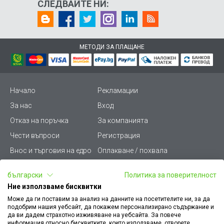
СЛЕДВАЙТЕ НИ:
МЕТОДИ ЗА ПЛАЩАНЕ
Начало
Рекламации
За нас
Вход
Отказ на поръчка
За компанията
Чести въпроси
Регистрация
Внос и търговия на едро
Оплакване / похвала
Лични данни
Викиват ПРО - (B2B)
български
Политика за поверителност
Условия за ползване
Срокове и доставка
Ние използваме бисквитки
Стани дистрибутор
КЗП
Може да ги поставим за анализ на данните на посетителите ни, за да
подобрим нашия уебсайт, да покажем персонализирано съдържание и
Карта на сайта
Кариери
да ви дадем страхотно изживяване на уебсайта. За повече
информация относно бисквитките, които използваме, отворете