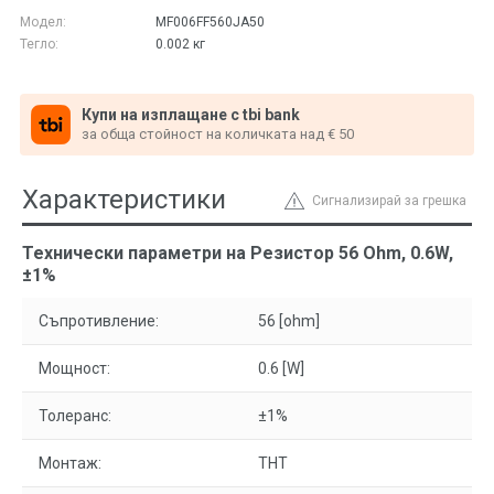
Модел:
MF006FF560JA50
Тегло:
0.002
кг
Купи на изплащане с tbi bank
за обща стойност на количката над € 50
Характеристики
Сигнализирай за грешка
Технически параметри на Резистор 56 Ohm, 0.6W,
±1%
Съпротивление:
56 [ohm]
Мощност:
0.6 [W]
Толеранс:
±1%
Монтаж:
THT