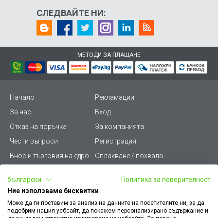
СЛЕДВАЙТЕ НИ:
МЕТОДИ ЗА ПЛАЩАНЕ
Начало
Рекламации
За нас
Вход
Отказ на поръчка
За компанията
Чести въпроси
Регистрация
Внос и търговия на едро
Оплакване / похвала
Лични данни
Викиват ПРО - (B2B)
български
Политика за поверителност
Условия за ползване
Срокове и доставка
Ние използваме бисквитки
Стани дистрибутор
КЗП
Може да ги поставим за анализ на данните на посетителите ни, за да
подобрим нашия уебсайт, да покажем персонализирано съдържание и
Карта на сайта
Кариери