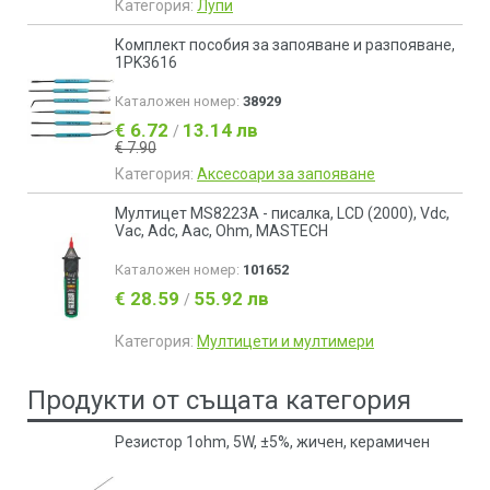
Категория:
Лупи
Комплект пособия за запояване и разпояване,
1PK3616
Каталожен номер:
38929
€ 6.72
13.14 лв
/
€ 7.90
Категория:
Аксесоари за запояване
Мултицет MS8223A - писалка, LCD (2000), Vdc,
Vac, Adc, Aac, Ohm, MASTECH
Каталожен номер:
101652
€ 28.59
55.92 лв
/
Категория:
Мултицети и мултимери
Продукти от същата категория
Резистор 1ohm, 5W, ±5%, жичен, керамичен