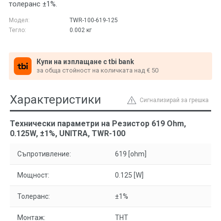
толеранс ±1%.
Модел:
ТWR-100-619-125
Тегло:
0.002
кг
Купи на изплащане с tbi bank
за обща стойност на количката над € 50
Характеристики
Сигнализирай за грешка
Технически параметри на Резистор 619 Ohm,
0.125W, ±1%, UNITRA, ТWR-100
Съпротивление:
619 [ohm]
Мощност:
0.125 [W]
Толеранс:
±1%
Монтаж:
THT