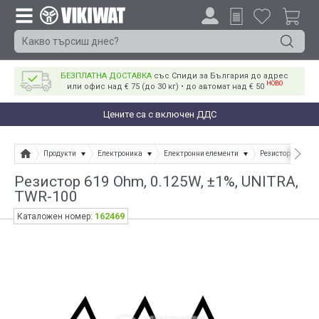
БЕЗПЛАТНА ДОСТАВКА
със Спиди за България до адрес
НОВО
или офис над € 75 (до 30 кг) • до автомат над € 50
Цените са с включен ДДС
Продукти
Електроника
Електронни елементи
Резистори
Ре
Резистор 619 Ohm, 0.125W, ±1%, UNITRA,
ТWR-100
162469
Каталожен номер: