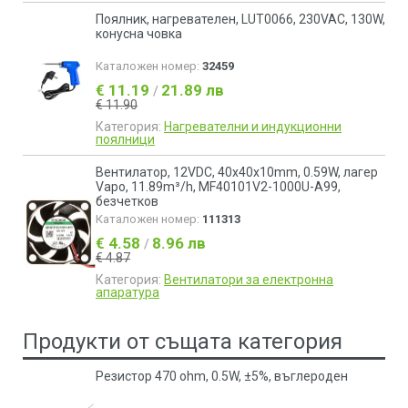
Поялник, нагревателен, LUT0066, 230VAC, 130W,
конусна човка
Каталожен номер:
32459
€ 11.19
21.89 лв
/
€ 11.90
Категория:
Нагревателни и индукционни
поялници
Вентилатор, 12VDC, 40x40x10mm, 0.59W, лагер
Vapo, 11.89m³/h, MF40101V2-1000U-A99,
безчетков
Каталожен номер:
111313
€ 4.58
8.96 лв
/
€ 4.87
Категория:
Вентилатори за електронна
апаратура
Продукти от същата категория
Резистор 470 ohm, 0.5W, ±5%, въглероден