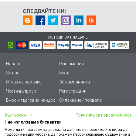
СЛЕДВАЙТЕ НИ:
МЕТОДИ ЗА ПЛАЩАНЕ
Начало
Рекламации
За нас
Вход
Отказ на поръчка
За компанията
Чести въпроси
Регистрация
Внос и търговия на едро
Оплакване / похвала
Лични данни
Викиват ПРО - (B2B)
български
Политика за поверителност
Условия за ползване
Срокове и доставка
Ние използваме бисквитки
Стани дистрибутор
КЗП
Може да ги поставим за анализ на данните на посетителите ни, за да
подобрим нашия уебсайт, да покажем персонализирано съдържание и