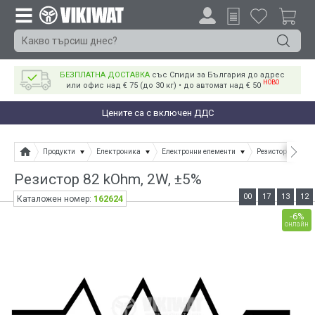
БЕЗПЛАТНА ДОСТАВКА
със Спиди за България до адрес
НОВО
или офис над € 75 (до 30 кг) • до автомат над € 50
Цените са с включен ДДС
Продукти
Електроника
Електронни елементи
Резистори
Ре
Резистор 82 kOhm, 2W, ±5%
00
17
13
12
162624
Каталожен номер:
-6%
онлайн