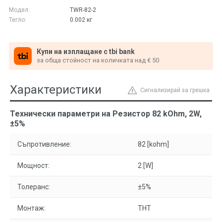
Модел:
TWR-82-2
Тегло:
0.002
кг
Купи на изплащане с tbi bank
за обща стойност на количката над € 50
Характеристики
Сигнализирай за грешка
Технически параметри на Резистор 82 kOhm, 2W,
±5%
Съпротивление:
82 [kohm]
Мощност:
2 [W]
Толеранс:
±5%
Монтаж:
THT