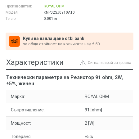
Производител:
ROYAL OHM
Модел:
KNP02SJ0910A10
Тегло:
0.001
кг
Купи на изплащане с tbi bank
за обща стойност на количката над € 50
Характеристики
Сигнализирай за грешка
Технически параметри на Резистор 91 ohm, 2W,
±5%, жичен
Марка:
ROYAL OHM
Съпротивление:
91 [ohm]
Мощност:
2 [W]
Толеранс:
±5%