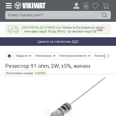
БЕЗПЛАТНА ДОСТАВКА
със Спиди за България до адрес
НОВО
или офис над € 75 (до 30 кг) • до автомат над € 50
Цените са с включен ДДС
Продукти
Електроника
Електронни елементи
Резистори
Ре
Резистор 91 ohm, 2W, ±5%, жичен
126292
Каталожен номер: