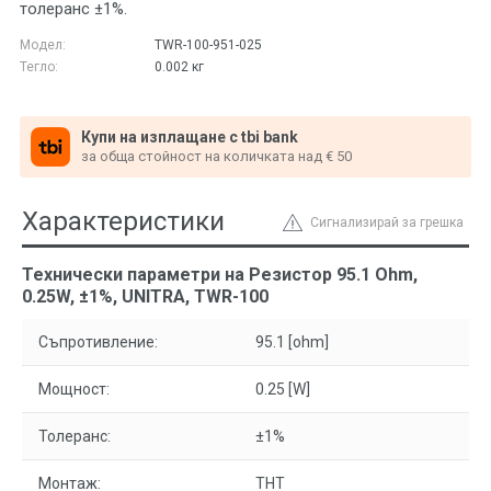
толеранс ±1%.
Модел:
ТWR-100-951-025
Тегло:
0.002
кг
Купи на изплащане с tbi bank
за обща стойност на количката над € 50
Характеристики
Сигнализирай за грешка
Технически параметри на Резистор 95.1 Ohm,
0.25W, ±1%, UNITRA, ТWR-100
Съпротивление:
95.1 [ohm]
Мощност:
0.25 [W]
Толеранс:
±1%
Монтаж:
THT