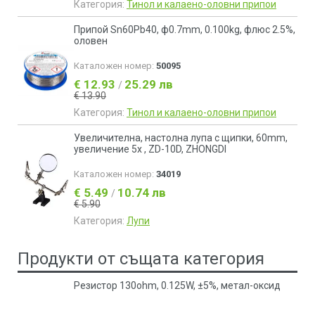
Категория:
Тинол и калаено-оловни припои
Припой Sn60Pb40, ф0.7mm, 0.100kg, флюс 2.5%,
оловен
Каталожен номер:
50095
€ 12.93
25.29 лв
/
€ 13.90
Категория:
Тинол и калаено-оловни припои
Увеличителна, настолна лупа с щипки, 60mm,
увеличение 5х , ZD-10D, ZHONGDI
Каталожен номер:
34019
€ 5.49
10.74 лв
/
€ 5.90
Категория:
Лупи
Продукти от същата категория
Резистор 130ohm, 0.125W, ±5%, метал-оксид