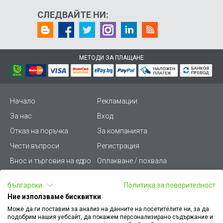
СЛЕДВАЙТЕ НИ:
МЕТОДИ ЗА ПЛАЩАНЕ
Начало
Рекламации
За нас
Вход
Отказ на поръчка
За компанията
Чести въпроси
Регистрация
Внос и търговия на едро
Оплакване / похвала
Лични данни
Викиват ПРО - (B2B)
български
Политика за поверителност
Условия за ползване
Срокове и доставка
Ние използваме бисквитки
Стани дистрибутор
КЗП
Може да ги поставим за анализ на данните на посетителите ни, за да
подобрим нашия уебсайт, да покажем персонализирано съдържание и
Карта на сайта
Кариери