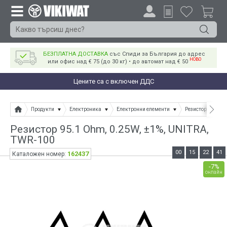
БЕЗПЛАТНА ДОСТАВКА
със Спиди за България до адрес
НОВО
или офис над € 75 (до 30 кг) • до автомат над € 50
Цените са с включен ДДС
Продукти
Електроника
Електронни елементи
Резистори
Ре
Резистор 95.1 Ohm, 0.25W, ±1%, UNITRA,
ТWR-100
00
15
22
41
162437
Каталожен номер:
-7%
онлайн