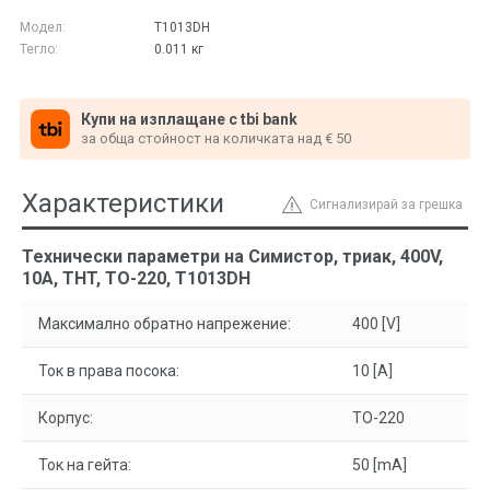
Модел:
T1013DH
Тегло:
0.011
кг
Купи на изплащане с tbi bank
за обща стойност на количката над € 50
Характеристики
Сигнализирай за грешка
Технически параметри на Симистор, триак, 400V,
10A, THT, TO-220, T1013DH
Максимално обратно напрежение:
400 [V]
Ток в права посока:
10 [A]
Корпус:
TO-220
Ток на гейта:
50 [mA]