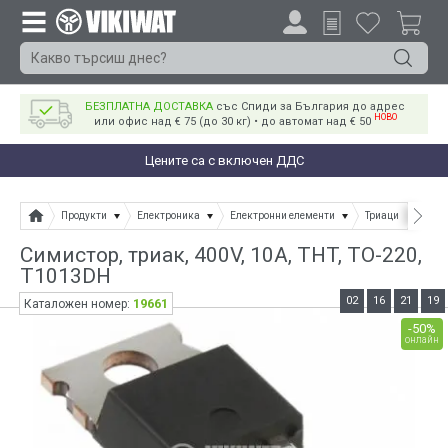
БЕЗПЛАТНА ДОСТАВКА
със Спиди за България до адрес
НОВО
или офис над € 75 (до 30 кг) • до автомат над € 50
Цените са с включен ДДС
Продукти
Електроника
Електронни елементи
Триаци
Симис
Симистор, триак, 400V, 10A, THT, TO-220,
T1013DH
02
16
21
19
19661
Каталожен номер:
-50%
онлайн