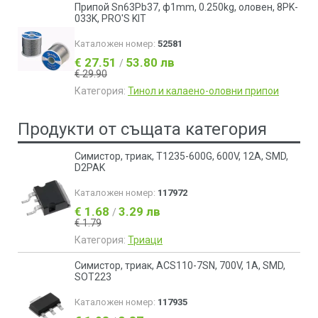
Припой Sn63Pb37, ф1mm, 0.250kg, оловен, 8PK-
033K, PRO'S KIT
Каталожен номер:
52581
€ 27.51
53.80 лв
/
€ 29.90
Категория:
Тинол и калаено-оловни припои
Продукти от същата категория
Симистор, триак, T1235-600G, 600V, 12A, SMD,
D2PAK
Каталожен номер:
117972
€ 1.68
3.29 лв
/
€ 1.79
Категория:
Триаци
Симистор, триак, ACS110-7SN, 700V, 1A, SMD,
SOT223
Каталожен номер:
117935