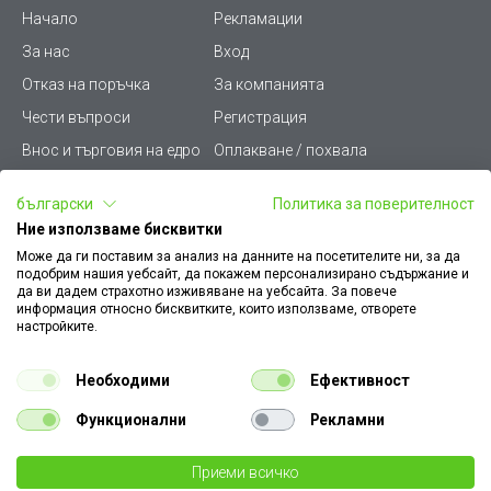
Начало
Рекламации
За нас
Вход
Отказ на поръчка
За компанията
Чести въпроси
Регистрация
Внос и търговия на едро
Оплакване / похвала
Лични данни
Викиват ПРО - (B2B)
български
Политика за поверителност
Условия за ползване
Срокове и доставка
Ние използваме бисквитки
Стани дистрибутор
КЗП
Може да ги поставим за анализ на данните на посетителите ни, за да
подобрим нашия уебсайт, да покажем персонализирано съдържание и
Карта на сайта
Кариери
да ви дадем страхотно изживяване на уебсайта. За повече
информация относно бисквитките, които използваме, отворете
Как да намеря документ
Платформа за AРС
настройките.
към поръчка
Контакт
Политика за бисквитки
Необходими
Ефективност
Конфигуратор за ел.
ключове и контакти
Функционални
Рекламни
Уважаеми Клиенти, моля да имате предвид, че всички изображения на
Приеми всичко
€ 0.41
нашия сайт са илюстративни,