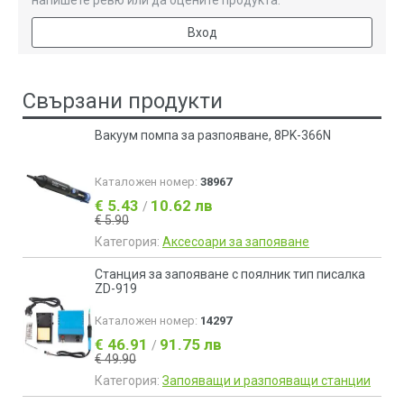
напишете ревю или да оцените продукта.
Вход
Свързани продукти
Вакуум помпа за разпояване, 8PK-366N
Каталожен номер:
38967
€ 5.43
10.62 лв
/
€ 5.90
Категория:
Аксесоари за запояване
Станция за запояване с поялник тип писалка
ZD-919
Каталожен номер:
14297
€ 46.91
91.75 лв
/
€ 49.90
Категория:
Запояващи и разпояващи станции