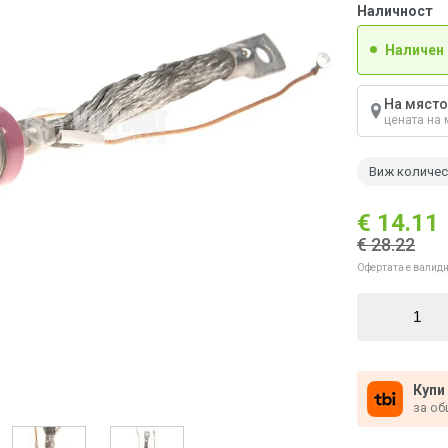
Наличност
Наличен
На място
цената на 
Виж количе
€ 14.11
€ 28.22
Офертата е валидн
Купи
за об