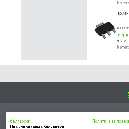
Катег
Триак
Катал
€ 0.
€ 0.61
Катег
Начало
български
Политика за повер
Вход
Ние използваме бисквитки