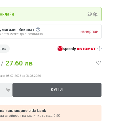
 онлайн
29 бр.
, магазин Викиват
изчерпан
място може да е различна
ства
/
27.60 лв
а от 08.07.2026 до 08.08.2026
бр.
 на изплащане с tbi bank
ща стойност на количката над € 50