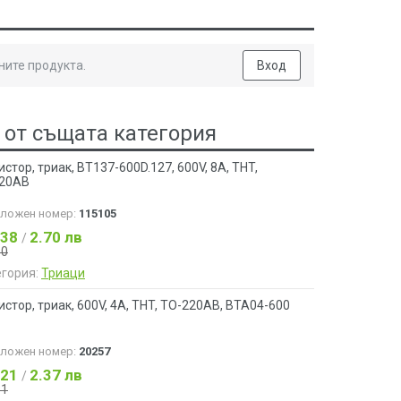
ните продукта.
Вход
 от същата категория
стор, триак, BT137-600D.127, 600V, 8A, THT,
20AB
аложен номер:
115105
.38
2.70 лв
/
50
егория:
Триаци
стор, триак, 600V, 4A, THT, TO-220AB, BTA04-600
аложен номер:
20257
.21
2.37 лв
/
31