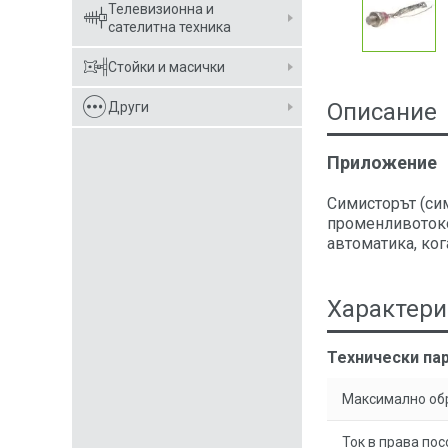
Телевизионна и
сателитна техника
Стойки и масички
Описание
Други
Приложение
Симисторът (сим
променливотоко
автоматика, ког
Характери
Технически пар
Максимално об
Ток в права пос