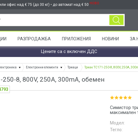
НОВО
ли офис над € 75 (до 30 кг) • до автомат над € 50
ЦИИ
РАЗПРОДАЖБА
ПРИЛОЖЕНИЯ
НОВИНИ
ЗА 
Цените са с включен ДДС
лектроника
Електронни елементи
Триаци
Триак ТС171-250-8, 800V, 250A, 300
-250-8, 800V, 250A, 300mA, обемен
4793
Симистор три
максимален т
Модел:
Тегло: