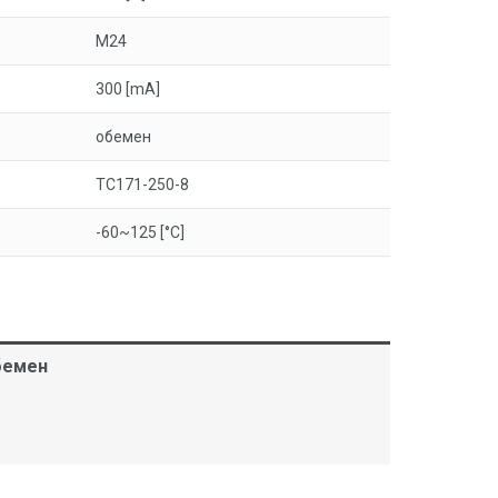
M24
300 [mA]
обемен
ТС171-250-8
-60~125 [°C]
обемен