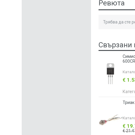
Ревюта
Трябва да сте 
Свързани 
Симис
600CR
Катал
€ 1.
Катег
Триак
Катал
€ 19
€ 21.4