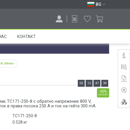
BG
НАС
КОНТАКТ
mA, обемен
02
12
47
33
-50%
онлайн
ак ТС171-250-8 с обратно напрежение 800 V,
ок в права посока 250 A и ток на гейта 300 mA.
ТС171-250-8
0.528
кг