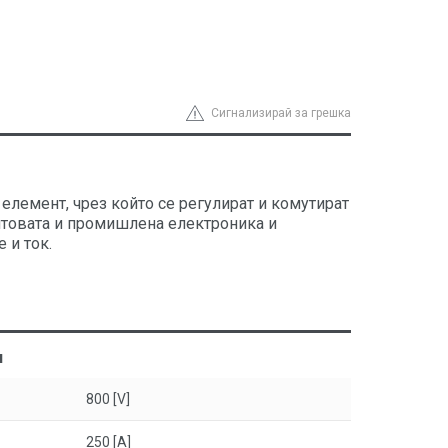
Сигнализирай за грешка
елемент, чрез който се регулират и комутират
товата и промишлена електроника и
 и ток.
н
800 [V]
250 [A]