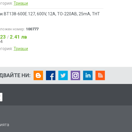
егория:
Триаци
к BT138-600E.127, 600V, 12A, TO-220AB, 25mA, THT
аложен номер:
100777
.23
2.41 лв
/
34
егория:
Триаци
ДВАЙТЕ НИ:
ията