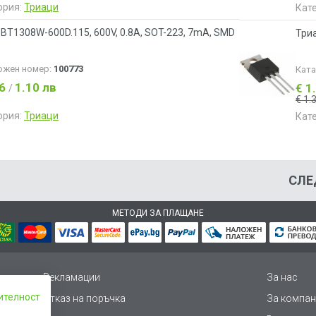
ория:
Триаци
Кат
 BT1308W-600D.115, 600V, 0.8A, SOT-223, 7mA, SMD
Триа
ожен номер:
100773
Кат
56
1.10 лв
€ 1
/
€ 1.
ория:
Триаци
Кат
СЛЕ
МЕТОДИ ЗА ПЛАЩАНЕ
Рекламации
За нас
ителност
Отказ на поръчка
За компан