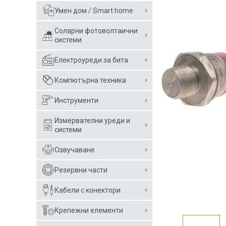
Умен дом / Smart home
Соларни фотоволтаични
системи
Електроуреди за бита
Компютърна техника
Инструменти
Измервателни уреди и
системи
Озвучаване
Резервни части
Кабели с конектори
Крепежни елементи