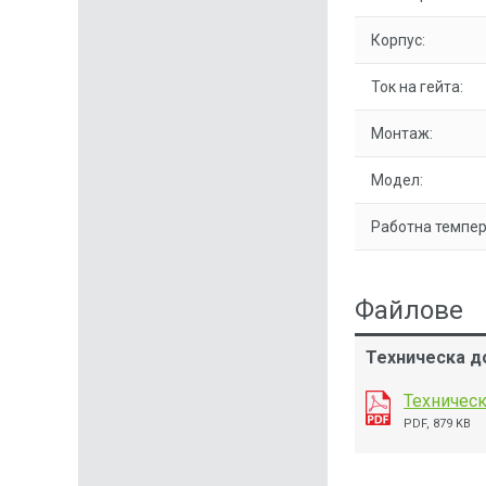
Корпус:
Ток на гейта:
Монтаж:
Модел:
Работна темпер
Файлове
Техническа до
Техническ
PDF, 879 KB