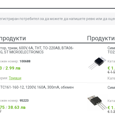
регистриран потребител за да можете да напишете ревю или да оце
продукти
Продукти
тор, триак, 600V, 6A, THT, TO-220AB, BTA06-
Сими
G, ST MICROELECTRONICS
TO2
ожен номер:
100688
Кат
53
2.99 лв
€ 1
/
€ 1.
ория:
Триаци
Кат
 ТС161-160-12, 1200V, 160A, 300mA, обемен
Сими
ожен номер:
95223
Кат
.75
38.63 лв
€ 1
/
7
€ 1.