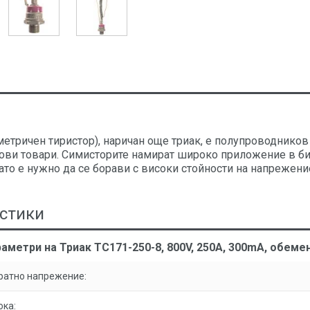
етричен тиристор), наричан още триак, е полупроводников 
ви товари. Симисторите намират широко приложение в би
ато е нужно да се борави с високи стойности на напрежение
стики
аметри на Триак ТС171-250-8, 800V, 250A, 300mA, обеме
ратно напрежение:
ока: