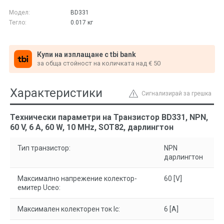
Модел:
BD331
Тегло:
0.017
кг
Купи на изплащане с tbi bank
за обща стойност на количката над € 50
Характеристики
Сигнализирай за грешка
Технически параметри на Транзистор BD331, NPN,
60 V, 6 A, 60 W, 10 MHz, SOT82, дарлингтон
Тип транзистор:
NPN
дарлингтон
Максимално напрежение колектор-
60 [V]
емитер Uceo:
Максимален колекторен ток Ic:
6 [A]