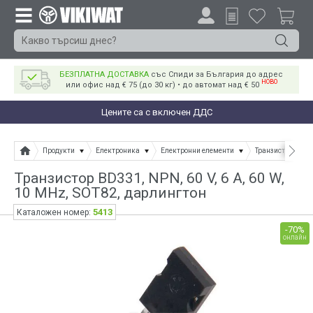
БЕЗПЛАТНА ДОСТАВКА
със Спиди за България до адрес
НОВО
или офис над € 75 (до 30 кг) • до автомат над € 50
Цените са с включен ДДС
Продукти
Електроника
Електронни елементи
Транзистори
Транзистор BD331, NPN, 60 V, 6 A, 60 W,
10 MHz, SOT82, дарлингтон
5413
Каталожен номер:
-70%
онлайн