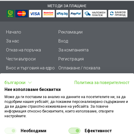
МЕТОДИ ЗА ПЛАЩАНЕ
Начало
Рекламации
За нас
Вход
Отказ на поръчка
За компанията
Чести въпроси
Регистрация
Внос и търговия на едро
Оплакване / похвала
Лични данни
Викиват ПРО - (B2B)
български
Политика за поверителност
Условия за ползване
Срокове и доставка
Ние използваме бисквитки
Стани дистрибутор
КЗП
Може да ги поставим за анализ на данните на посетителите ни, за да
подобрим нашия уебсайт, да покажем персонализирано съдържание и
Карта на сайта
Кариери
да ви дадем страхотно изживяване на уебсайта. За повече
информация относно бисквитките, които използваме, отворете
Как да намеря документ
Платформа за AРС
настройките.
към поръчка
Контакт
Политика за бисквитки
Необходими
Ефективност