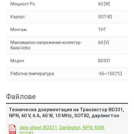
Мощност Pc:
60 [W]
Корпус:
SOT-82
Монтаж:
THT
Максимално напрежение колектор-
60 [V]
база Ucbo:
Модел:
BD331
Работна температура:
-65~150 [°C]
Файлове
Техническа документация на Транзистор BD331,
NPN, 60 V, 6 A, 60 W, 10 MHz, SOT82, дарлингтон
data sheet BD331, Darlington, NPN, 60W,
SOT82