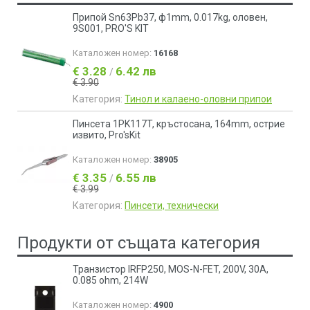
Припой Sn63Pb37, ф1mm, 0.017kg, оловен,
9S001, PRO'S KIT
Каталожен номер:
16168
€ 3.28
6.42 лв
/
€ 3.90
Категория:
Тинол и калаено-оловни припои
Пинсета 1PK117T, кръстосана, 164mm, острие
извито, Pro'sKit
Каталожен номер:
38905
€ 3.35
6.55 лв
/
€ 3.99
Категория:
Пинсети, технически
Продукти от същата категория
Транзистор IRFP250, MOS-N-FET, 200V, 30A,
0.085 ohm, 214W
Каталожен номер:
4900