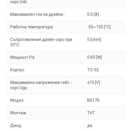
сорс Uds:
Максимален ток на дрейна :
0.5 [A]
Работна температура:
-55~150 [°C]
Съпротивление дрейн-сорс при
5 [ohm]
25°С:
Мощност Pd:
0.83 [W]
Корпус:
TO-92
Максимално напрежение гейт -
±15 [V]
сорс Ugs:
Модел:
BS170
Монтаж:
THT
Диод:
да