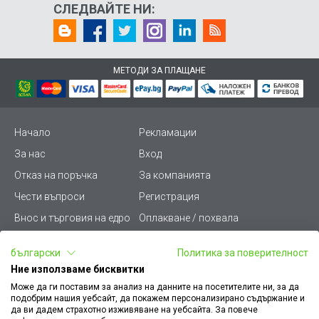
СЛЕДВАЙТЕ НИ:
МЕТОДИ ЗА ПЛАЩАНЕ
Начало
Рекламации
За нас
Вход
Отказ на поръчка
За компанията
Чести въпроси
Регистрация
Внос и търговия на едро
Оплакване / похвала
Лични данни
Викиват ПРО - (B2B)
български
Политика за поверителност
Условия за ползване
Срокове и доставка
Ние използваме бисквитки
Стани дистрибутор
КЗП
Може да ги поставим за анализ на данните на посетителите ни, за да
подобрим нашия уебсайт, да покажем персонализирано съдържание и
Карта на сайта
Кариери
да ви дадем страхотно изживяване на уебсайта. За повече