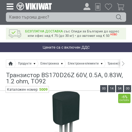
БЕЗПЛАТНА ДОСТАВКА
със Спиди за България до адрес
НОВО
или офис над € 75 (до 30 кг) • до автомат над € 50
Цените са с включен ДДС
Продукти
Електроника
Електронни елементи
Транзистори
Транзистор BS170D26Z 60V, 0.5A, 0.83W,
1.2 ohm, TO92
00
14
53
59
5009
Каталожен номер:
-6%
онлайн