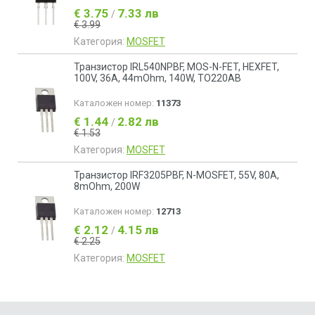
€ 3.75
7.33 лв
/
€ 3.99
Категория:
MOSFET
Транзистор IRL540NPBF, MOS-N-FET, HEXFET,
100V, 36A, 44mOhm, 140W, TO220AB
Каталожен номер:
11373
€ 1.44
2.82 лв
/
€ 1.53
Категория:
MOSFET
Транзистор IRF3205PBF, N-MOSFET, 55V, 80A,
8mOhm, 200W
Каталожен номер:
12713
€ 2.12
4.15 лв
/
€ 2.25
Категория:
MOSFET