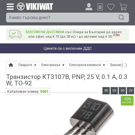
БЕЗПЛАТНА ДОСТАВКА
със Спиди за България до адрес
НОВО
или офис над € 75 (до 30 кг) • до автомат над € 50
Цените са с включен ДДС
Продукти
Електроника
Електронни елементи
Транзистори
Транзистор КT3107B, PNP, 25 V, 0.1 A, 0.3
W, TO-92
00
03
50
22
5061
Каталожен номер:
-10%
онлайн