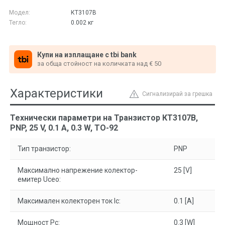
Модел:
КТ3107В
Тегло:
0.002
кг
Купи на изплащане с tbi bank
за обща стойност на количката над € 50
Характеристики
Сигнализирай за грешка
Технически параметри на Транзистор КT3107B,
PNP, 25 V, 0.1 A, 0.3 W, TO-92
Тип транзистор:
PNP
Максимално напрежение колектор-
25 [V]
емитер Uceo:
Максимален колекторен ток Ic:
0.1 [A]
Мощност Pc:
0.3 [W]