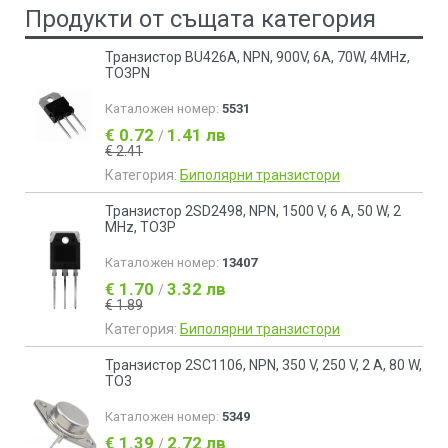
Продукти от същата категория
Транзистор BU426A, NPN, 900V, 6A, 70W, 4MHz,
TO3PN
Каталожен номер:
5531
€ 0.72
1.41 лв
/
€ 2.41
Категория:
Биполярни транзистори
Транзистор 2SD2498, NPN, 1500 V, 6 A, 50 W, 2
MHz, TO3P
Каталожен номер:
13407
€ 1.70
3.32 лв
/
€ 1.89
Категория:
Биполярни транзистори
Транзистор 2SC1106, NPN, 350 V, 250 V, 2 A, 80 W,
TO3
Каталожен номер:
5349
€ 1.39
2.72 лв
/