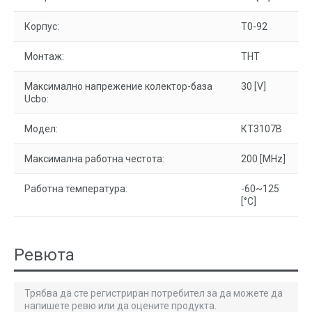
Корпус:
T0-92
Монтаж:
THT
Максимално напрежение колектор-база
30 [V]
Ucbo:
Модел:
КТ3107В
Максимална работна честота:
200 [MHz]
Работна температура:
-60~125
[°C]
Ревюта
Трябва да сте регистриран потребител за да можете да
напишете ревю или да оцените продукта.