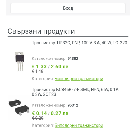
Вход
Свързани продукти
Транзистор TIP32C, PNP, 100 V, 3 A, 40 W, TO-220
Каталожен номер:
94382
€ 1.33
2.60 лв
/
€ 1.48
Категория:
Биполярни транзистори
Транзистор BC846B-7-F, SMD, NPN, 65V, 0.1A,
0.3W, SOT23
Каталожен номер:
95312
€ 0.14
0.27 лв
/
€ 0.20
Категория:
Биполярни транзистори