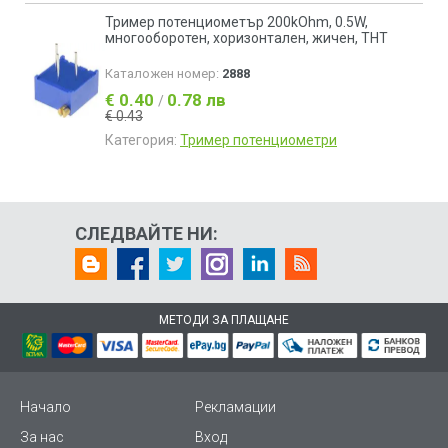
Тример потенциометър 200kOhm, 0.5W,
многообoротен, хоризонтален, жичен, THT
Каталожен номер:
2888
€ 0.40
0.78 лв
/
€ 0.43
Категория:
Тример потенциометри
СЛЕДВАЙТЕ НИ:
МЕТОДИ ЗА ПЛАЩАНЕ
Начало
Рекламации
За нас
Вход