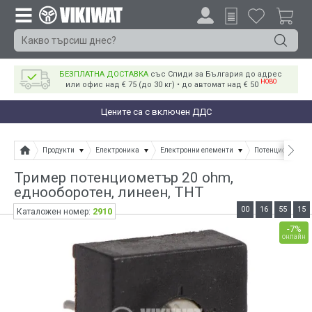
БЕЗПЛАТНА ДОСТАВКА
със Спиди за България до адрес
НОВО
или офис над € 75 (до 30 кг) • до автомат над € 50
Цените са с включен ДДС
Продукти
Електроника
Електронни елементи
Потенциометри
Тример потенциометър 20 ohm,
еднооборотен, линеен, THT
00
16
55
14
2910
Каталожен номер:
-7%
онлайн