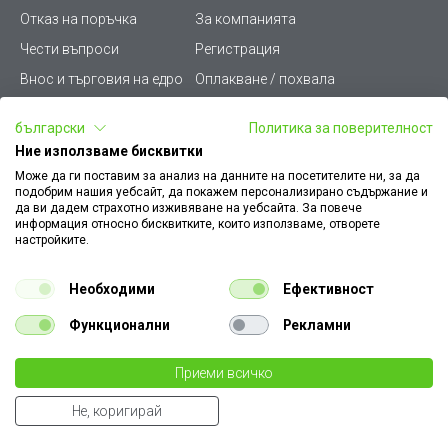
Отказ на поръчка
За компанията
Чести въпроси
Регистрация
Внос и търговия на едро
Оплакване / похвала
Лични данни
Викиват ПРО - (B2B)
български
Политика за поверителност
Условия за ползване
Срокове и доставка
Ние използваме бисквитки
Стани дистрибутор
КЗП
Може да ги поставим за анализ на данните на посетителите ни, за да
подобрим нашия уебсайт, да покажем персонализирано съдържание и
Карта на сайта
Кариери
да ви дадем страхотно изживяване на уебсайта. За повече
информация относно бисквитките, които използваме, отворете
Как да намеря документ
Платформа за AРС
настройките.
към поръчка
Контакт
Политика за бисквитки
Необходими
Ефективност
Конфигуратор за ел.
ключове и контакти
Функционални
Рекламни
Уважаеми Клиенти, моля да имате предвид, че всички изображения на
Приеми всичко
€ 0.69
нашия сайт са илюстративни,
те могат да се различават от действителния изглед на продукта без това да
1.35 лв
бр.
Не, коригирай
променя неговите технически характеристики по някакъв начин.
€ 0.74
Summer Cart shopping cart software