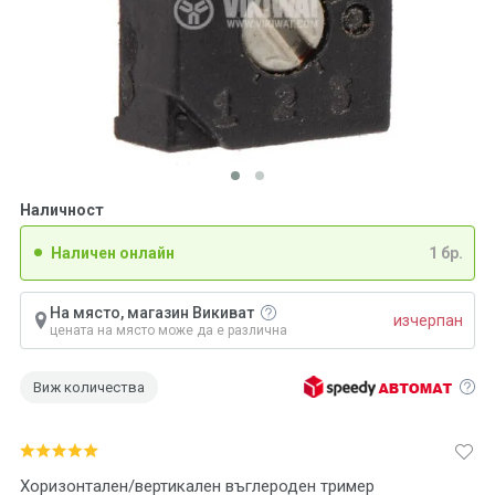
Наличност
Наличен онлайн
1 бр.
На място, магазин Викиват
изчерпан
цената на място може да е различна
Виж количества
Хоризонтален/вертикален въглероден тример