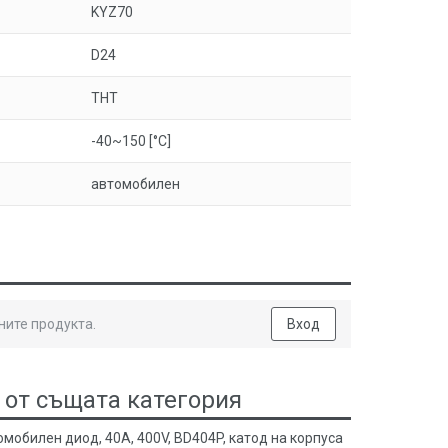
KYZ70
D24
THT
-40~150 [°C]
автомобилен
ните продукта.
Вход
 от същата категория
мобилен диод, 40A, 400V, BD404P, катод на корпуса