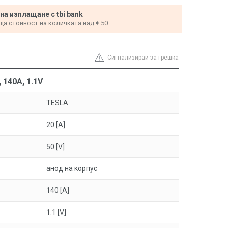
 на изплащане с tbi bank
ща стойност на количката над € 50
Сигнализирай за грешка
 140A, 1.1V
TESLA
20 [A]
50 [V]
анод на корпус
140 [A]
1.1 [V]