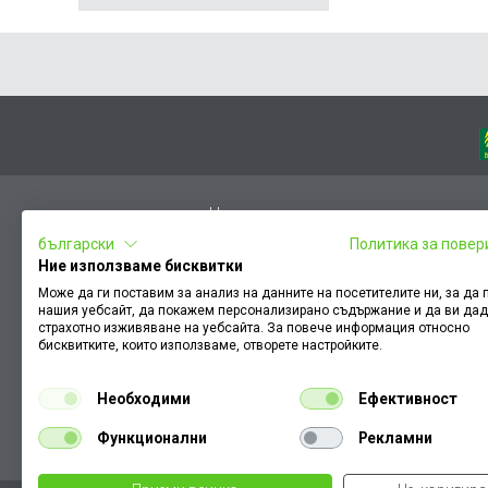
Начало
български
Политика за повер
Вход
Ние използваме бисквитки
Чести въпроси
Може да ги поставим за анализ на данните на посетителите ни, за да
нашия уебсайт, да покажем персонализирано съдържание и да ви да
Оплакване / похвала
страхотно изживяване на уебсайта. За повече информация относно
Условия за ползване
бисквитките, които използваме, отворете настройките.
КЗП
Необходими
Ефективност
Как да намеря документ към поръчка
Функционални
Рекламни
Политика за бисквитки