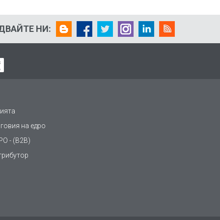
ДВАЙТЕ НИ:
ията
рговия на едро
О - (B2B)
трибутор