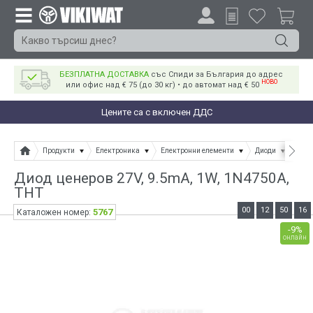
БЕЗПЛАТНА ДОСТАВКА
със Спиди за България до адрес
НОВО
или офис над € 75 (до 30 кг) • до автомат над € 50
Цените са с включен ДДС
Продукти
Електроника
Електронни елементи
Диоди
Диод
Диод ценеров 27V, 9.5mA, 1W, 1N4750A,
THT
00
12
50
16
5767
Каталожен номер:
-9%
онлайн