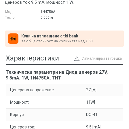
ценеров ток 9.5 mA, мощност 1 W.
Модел:
1N4750A
Тегло:
0.006
кг
Купи на изплащане с tbi bank
за обща стойност на количката над € 50
Характеристики
Сигнализирай за грешка
Технически параметри на Диод ценеров 27V,
9.5mA, 1W, 1N4750A, THT
Ценерово напрежение:
27 [V]
Мощност:
1 [W]
Корпус:
DO-41
Ценеров ток:
9.5 [mA]