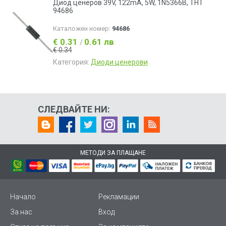
Диод ценеров 39V, 122mA, 5W, 1N5366B, THT
94686
Каталожен номер:
94686
€ 0.31
0.61 лв
/
€ 0.34
Категория:
Диоди ценерови
СЛЕДВАЙТЕ НИ:
МЕТОДИ ЗА ПЛАЩАНЕ
Начало
Рекламации
За нас
Вход