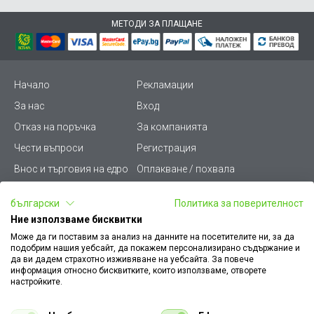
МЕТОДИ ЗА ПЛАЩАНЕ
Начало
Рекламации
За нас
Вход
Отказ на поръчка
За компанията
Чести въпроси
Регистрация
Внос и търговия на едро
Оплакване / похвала
Лични данни
Викиват ПРО - (B2B)
български
Политика за поверителност
Условия за ползване
Срокове и доставка
Ние използваме бисквитки
Стани дистрибутор
КЗП
Може да ги поставим за анализ на данните на посетителите ни, за да
подобрим нашия уебсайт, да покажем персонализирано съдържание и
Карта на сайта
Кариери
да ви дадем страхотно изживяване на уебсайта. За повече
информация относно бисквитките, които използваме, отворете
Как да намеря документ
Платформа за AРС
настройките.
към поръчка
Контакт
Политика за бисквитки