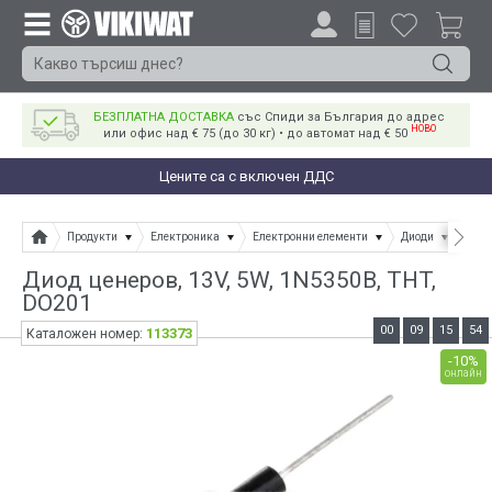
БЕЗПЛАТНА ДОСТАВКА
със Спиди за България до адрес
НОВО
или офис над € 75 (до 30 кг) • до автомат над € 50
Цените са с включен ДДС
Продукти
Електроника
Електронни елементи
Диоди
Диод
Диод ценеров, 13V, 5W, 1N5350B, THT,
DO201
00
09
15
53
113373
Каталожен номер:
-10%
онлайн