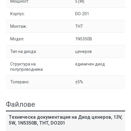
Мощност:
5 [W]
Корпус:
DO-201
Монтаж:
THT
Модел:
1N5350B
Тип на диода:
ценеров
Структура на
единичен диод
полупроводника:
Толеранс:
±5%
Файлове
Техническа документация на Диод ценеров, 13V,
5W, 1N5350B, THT, DO201