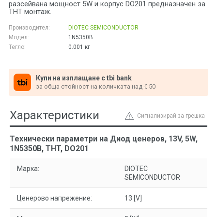
разсейвана мощност 5W и корпус DO201 предназначен за
THT монтаж.
Производител:
DIOTEC SEMICONDUCTOR
Модел:
1N5350B
Тегло:
0.001
кг
Купи на изплащане с tbi bank
за обща стойност на количката над € 50
Характеристики
Сигнализирай за грешка
Технически параметри на Диод ценеров, 13V, 5W,
1N5350B, THT, DO201
Марка:
DIOTEC
SEMICONDUCTOR
Ценерово напрежение:
13 [V]