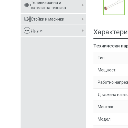
Телевизионна и
сателитна техника
Стойки и масички
Характери
Други
Технически па
Тип:
Мощност:
Работно напре
Дължина на въл
Монтаж:
Модел: