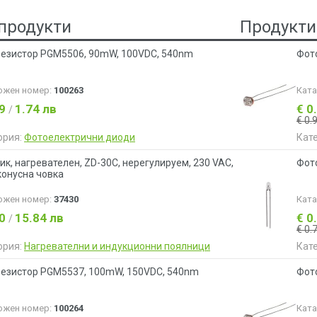
продукти
Продукти
езистор PGM5506, 90mW, 100VDC, 540nm
Фот
ожен номер:
100263
Кат
89
1.74 лв
€ 0
/
€ 0.
ория:
Фотоелектрични диоди
Кат
ик, нагревателен, ZD-30С, нерегулируем, 230 VAC,
Фот
 конусна човка
ожен номер:
37430
Кат
10
15.84 лв
€ 0
/
€ 0.
ория:
Нагревателни и индукционни поялници
Кат
езистор PGM5537, 100mW, 150VDC, 540nm
Фот
ожен номер:
100264
Кат