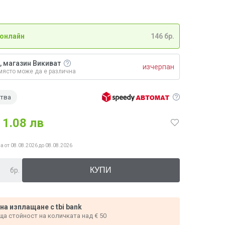
 онлайн
146 бр.
, магазин Викиват
изчерпан
място може да е различна
ства
1.08 лв
а от 08.08.2026 до 08.08.2026
бр.
 на изплащане с tbi bank
ща стойност на количката над € 50