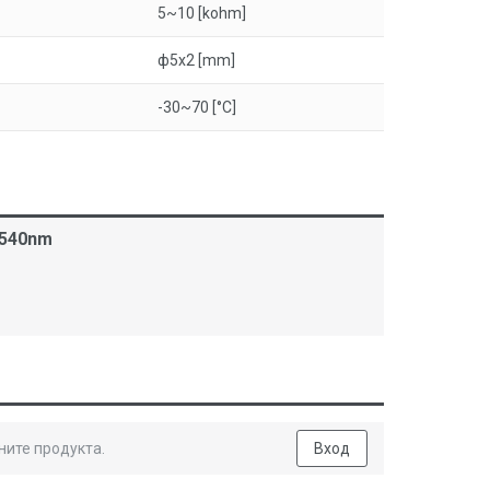
5~10 [kohm]
ф5x2 [mm]
-30~70 [°C]
 540nm
ните продукта.
Вход