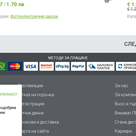
87
1.70 лв
€ 1
/
€ 1.
ория:
Фотоелектрични диоди
Кат
СЛЕ
МЕТОДИ ЗА ПЛАЩАНЕ
Рекламации
За нас
ителност
Отказ на поръчка
За компан
Регистрация
Внос и тъ
 подобрим
дем
Лични данни
Викиват ПР
Срокове и доставка
Стани дис
Карта на сайта
Кариери