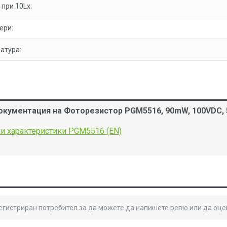
при 10Lx:
ери:
атура:
окументация на Фоторезистор PGM5516, 90mW, 100VDC,
и характеристики PGM5516 (EN)
регистриран потребител за да можете да напишете ревю или да оце