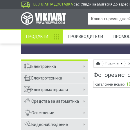
БЕЗПЛАТНА ДОСТАВКА
със Спиди за България до адрес и
ПРОДУКТИ
ПРОИЗВОДИТЕЛИ
ПРОМО
Продукти
Е
Електроника
Фоторезисто
Електротехника
1
Каталожен номер:
Електроматериали
Средства за автоматика
Осветление
Видеонаблюдение