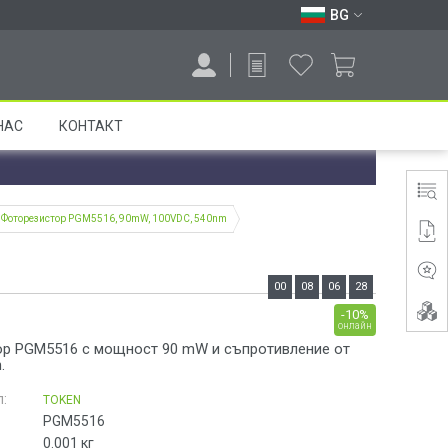
BG
НАС
КОНТАКТ
Фоторезистор PGM5516, 90mW, 100VDC, 540nm
00
08
06
28
-10%
онлайн
р PGM5516 с мощност 90 mW и съпротивление от
.
:
TOKEN
PGM5516
0.001
кг