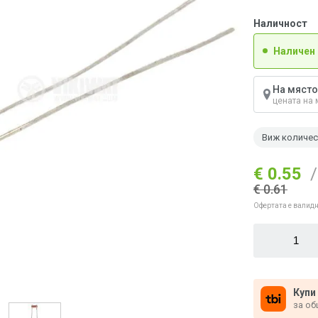
Наличност
Наличен
На място
цената на 
Виж количе
€ 0.55
/
€ 0.61
Офертата е валидн
Купи
за об