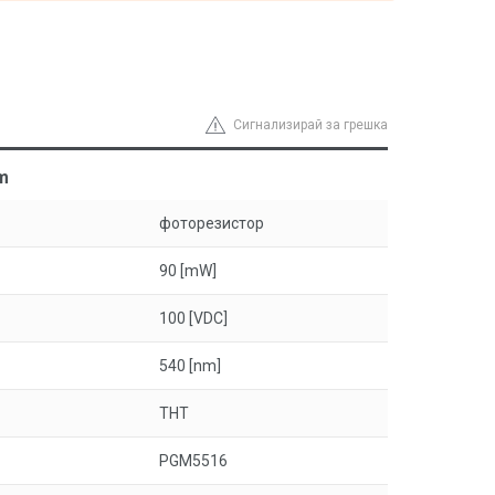
Сигнализирай за грешка
m
фоторезистор
90 [mW]
100 [VDC]
540 [nm]
THT
PGM5516