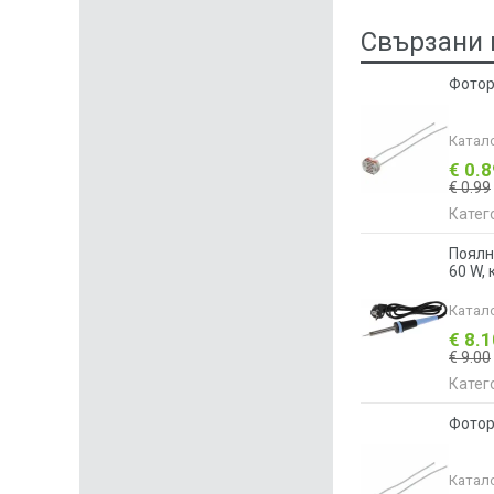
Свързани 
Фотор
Катал
€ 0.
€ 0.99
Катег
Поялн
60 W,
Катал
€ 8.
€ 9.00
Катег
Фотор
Катал