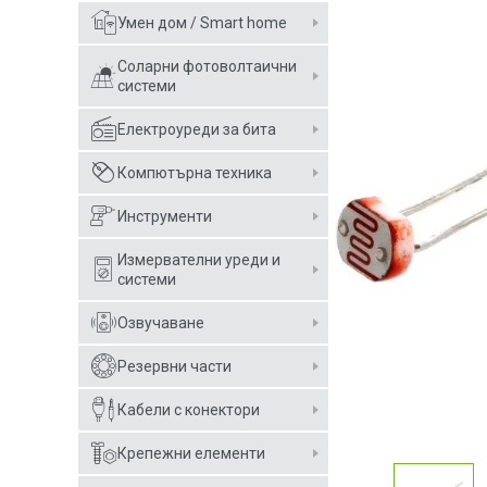
Умен дом / Smart home
Соларни фотоволтаични
системи
Електроуреди за бита
Компютърна техника
Инструменти
Измервателни уреди и
системи
Озвучаване
Резервни части
Кабели с конектори
Крепежни елементи