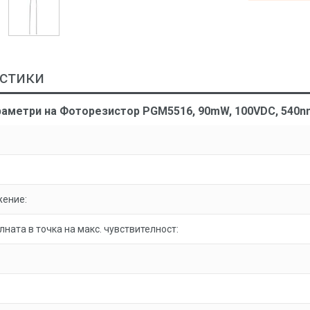
стики
раметри на Фоторезистор PGM5516, 90mW, 100VDC, 540n
жение:
ната в точка на макс. чувствителност: