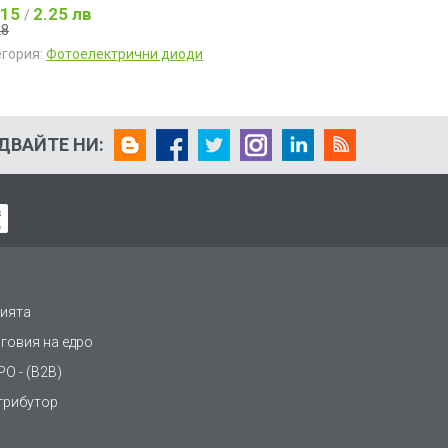
.15
2.25 лв
/
28
егория:
Фотоелектрични диоди
ДВАЙТЕ НИ:
ията
рговия на едро
О - (B2B)
трибутор