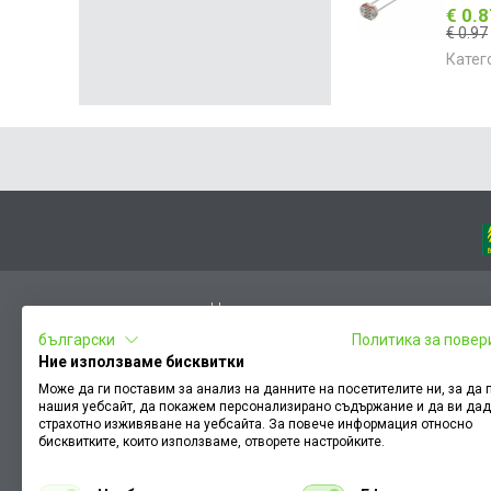
€ 0.
€ 0.97
Катег
Начало
български
Политика за повер
Вход
Ние използваме бисквитки
Чести въпроси
Може да ги поставим за анализ на данните на посетителите ни, за да
нашия уебсайт, да покажем персонализирано съдържание и да ви да
Оплакване / похвала
страхотно изживяване на уебсайта. За повече информация относно
Условия за ползване
бисквитките, които използваме, отворете настройките.
КЗП