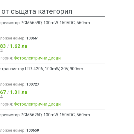
 от същата категория
орезистор PGM5659D, 100mW, 150VDC, 560nm
аложен номер:
100661
.83
1.62 лв
/
92
егория:
Фотоелектрични диоди
отранзистор LTR-4206, 100mW, 30V, 900nm
аложен номер:
100727
.67
1.31 лв
/
74
егория:
Фотоелектрични диоди
орезистор PGM5626D, 100mW, 150VDC, 560nm
аложен номер:
100659