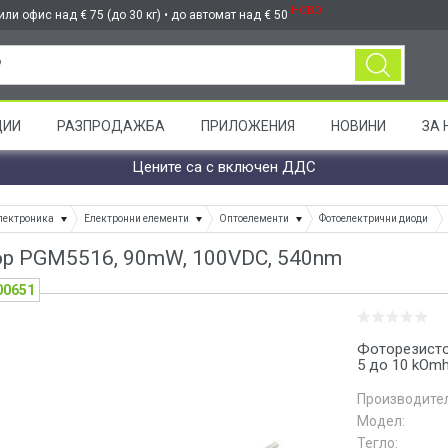
НОВО
ли офис над € 75 (до 30 кг) • до автомат над € 50
ЦИИ
РАЗПРОДАЖБА
ПРИЛОЖЕНИЯ
НОВИНИ
ЗА 
Цените са с включен ДДС
лектроника
Електронни елементи
Оптоелементи
Фотоелектрични диоди
р PGM5516, 90mW, 100VDC, 540nm
00651
Фоторезисто
5 до 10 kOmh
Производител
Модел:
Тегло: