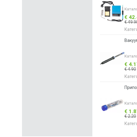
Катал
€ 42
€ 49.9
Катег
Вакуу
Катал
€ 4.
€ 4.90
Катег
Припо
Катал
€ 1.
€ 2.20
Катег