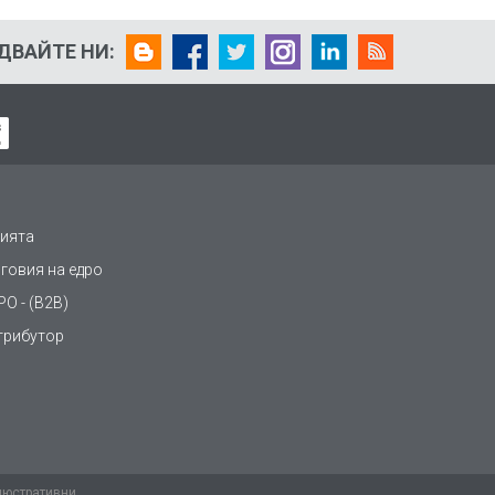
ДВАЙТЕ НИ:
ията
рговия на едро
О - (B2B)
трибутор
люстративни,