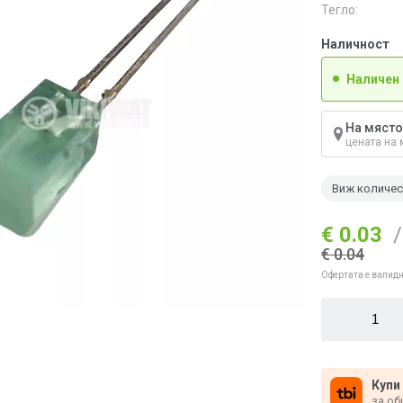
Тегло:
Наличност
Наличен
На място
цената на 
Виж количе
€ 0.03
/
€ 0.04
Офертата е валидн
Купи
за об