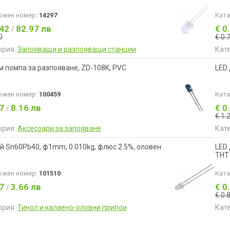
ожен номер:
14297
Кат
.42
82.97 лв
€ 0
/
0
€ 0.
ория:
Запояващи и разпояващи станции
Кат
м помпа за разпояване, ZD-108K, PVC
LED
ожен номер:
100459
Кат
17
8.16 лв
€ 0
/
€ 1.
ория:
Аксесоари за запояване
Кат
й Sn60Pb40, ф1mm, 0.010kg, флюс 2.5%, оловен
LED 
THT
ожен номер:
101510
Кат
87
3.66 лв
€ 0
/
€ 0.
ория:
Тинол и калаено-оловни припои
Кат