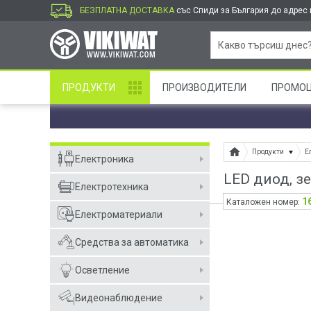
БЕЗПЛАТНА ДОСТАВКА
със Спиди за България до адрес и
ПРОДУКТИ
ПРОИЗВОДИТЕЛИ
ПРОМО
Продукти
Е
Електроника
LED диод, з
Електротехника
1
Каталожен номер:
Електроматериали
Средства за автоматика
Осветление
Видеонаблюдение