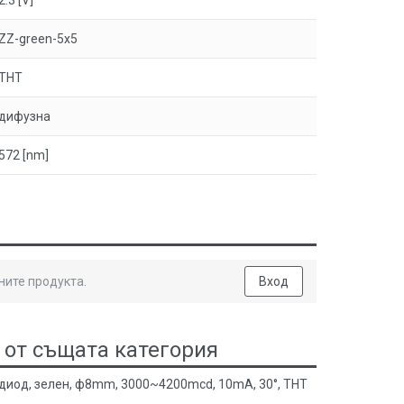
2.3 [V]
ZZ-green-5x5
THT
дифузна
572 [nm]
ните продукта.
Вход
 от същата категория
 диод, зелен, ф8mm, 3000~4200mcd, 10mA, 30°, THT