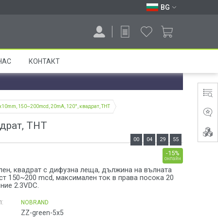
BG
НАС
КОНТАКТ
5x10mm, 150~200mcd, 20mA, 120°, квадрат, THT
адрат, THT
00
04
29
54
-15%
онлайн
лен, квадрат с дифузна леща, дължина на вълната
ст 150~200 mcd, максимален ток в права посока 20
ние 2.3VDC.
:
NOBRAND
ZZ-green-5x5