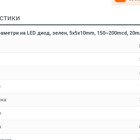
стики
аметри на LED диод, зелен, 5x5x10mm, 150~200mcd, 20mA
:
ока:
:
: