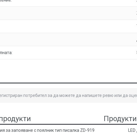
жение:
лната:
регистриран потребител за да можете да напишете ревю или да оце
продукти
Продукти
ия за запояване с поялник тип писалка ZD-919
LED