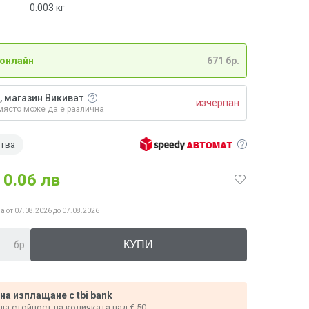
0.003
кг
 онлайн
671 бр.
, магазин Викиват
изчерпан
място може да е различна
ства
0.06 лв
а от 07.08.2026 до 07.08.2026
бр.
 на изплащане с tbi bank
ща стойност на количката над € 50