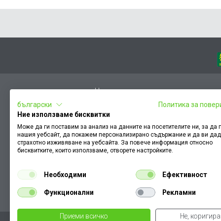
Начало
български
Политика за повер
Вход
Ние използваме бисквитки
Чести въпроси
Може да ги поставим за анализ на данните на посетителите ни, за да
нашия уебсайт, да покажем персонализирано съдържание и да ви да
Оплакване / похвала
страхотно изживяване на уебсайта. За повече информация относно
Условия за ползване
бисквитките, които използваме, отворете настройките.
КЗП
Необходими
Ефективност
Как да намеря документ към поръчка
Функционални
Рекламни
Политика за бисквитки
Приеми всичко
Не, коригир
Уважаеми Кл