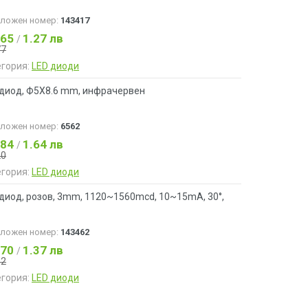
аложен номер:
143417
.65
1.27 лв
/
77
егория:
LED диоди
 диод, Ф5X8.6 mm, инфрачервен
аложен номер:
6562
.84
1.64 лв
/
20
егория:
LED диоди
диод, розов, 3mm, 1120~1560mcd, 10~15mA, 30°,
аложен номер:
143462
.70
1.37 лв
/
82
егория:
LED диоди