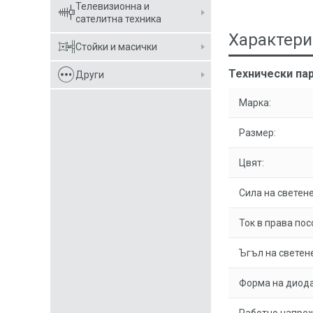
Телевизионна и
сателитна техника
Характери
Стойки и масички
Технически пар
Други
Марка:
Размер:
Цвят:
Сила на светене
Ток в права пос
Ъгъл на светене
Форма на диода