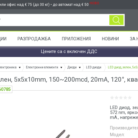
НОВО
ли офис над € 75 (до 30 кг) • до автомат над € 50
ЦИИ
РАЗПРОДАЖБА
ПРИЛОЖЕНИЯ
НОВИНИ
ЗА 
Цените са с включен ДДС
лектроника
Електронни елементи
Диоди
LED диоди
LED диод, зелен, 5x
елен, 5x5x10mm, 150~200mcd, 20mA, 120°, кв
60785
LED диод, зе
572 nm, ярко
mA., напреже
Производител
Модел: