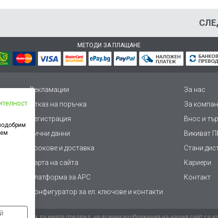
СЛЕ
МЕТОДИ ЗА ПЛАЩАНЕ
Рекламации
За нас
ителност
Отказ на поръчка
За компан
Регистрация
Внос и тъ
 подобрим
дем
Лични данни
Викиват ПР
Срокове и доставка
Стани дис
Карта на сайта
Кариери
Платформа за AРС
Контакт
Конфигуратор за ел. ключове и контакти
ай
иенти, моля да имате предвид, че всички изображения на нашия сайт са и