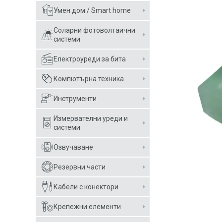
Умен дом / Smart home
Соларни фотоволтаични
системи
Електроуреди за бита
Компютърна техника
Инструменти
Измервателни уреди и
системи
Озвучаване
Резервни части
Кабели с конектори
Крепежни елементи