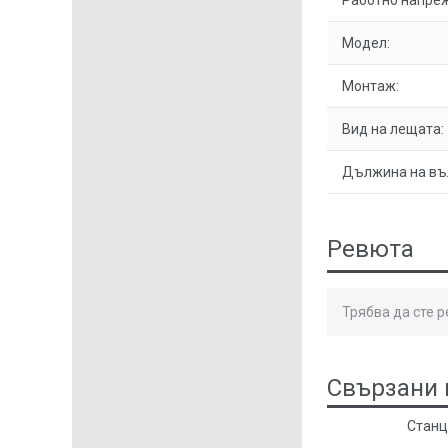
Работно напре
Модел:
Монтаж:
Вид на лещата:
Дължина на въ
Ревюта
Трябва да сте 
Свързани 
Станц