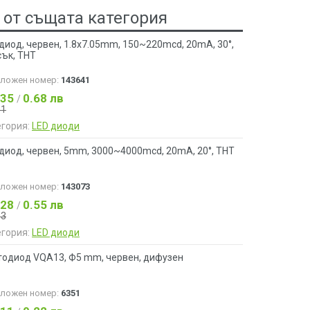
 от същата категория
диод, червен, 1.8x7.05mm, 150~220mcd, 20mA, 30°,
сък, THT
аложен номер:
143641
.35
0.68 лв
/
41
егория:
LED диоди
диод, червен, 5mm, 3000~4000mcd, 20mA, 20°, THT
аложен номер:
143073
.28
0.55 лв
/
33
егория:
LED диоди
тодиод VQA13, Ф5 mm, червен, дифузен
аложен номер:
6351