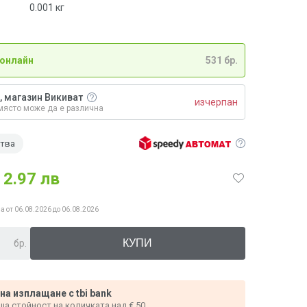
0.001
кг
 онлайн
531 бр.
, магазин Викиват
изчерпан
място може да е различна
ства
2.97 лв
а от 06.08.2026 до 06.08.2026
бр.
 на изплащане с tbi bank
ща стойност на количката над € 50