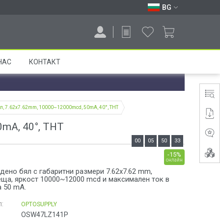
BG
НАС
КОНТАКТ
ял, 7.62x7.62mm, 10000~12000mcd, 50mA, 40°, THT
0mA, 40°, THT
00
05
50
32
-15%
онлайн
дено бял с габаритни размери 7.62x7.62 mm,
еща, яркост 10000~12000 mcd и максимален ток в
 50 mA.
:
OPTOSUPPLY
OSW47LZ141P