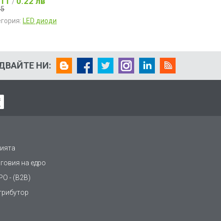
.11
0.22 лв
/
15
егория:
LED диоди
ДВАЙТЕ НИ:
ията
рговия на едро
О - (B2B)
трибутор