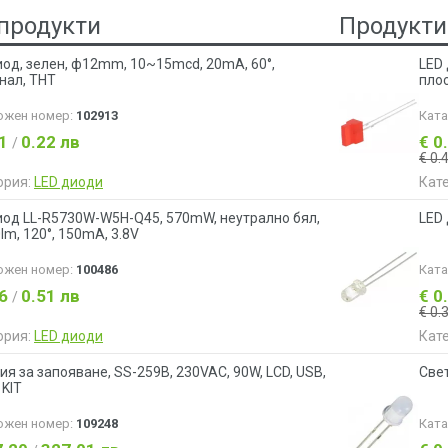
продукти
Продукти
иод, зелен, ф12mm, 10~15mcd, 20mA, 60°,
LED 
нал, THT
пло
ожен номер:
102913
Кат
11
0.22 лв
€ 0
/
€ 0.
ория:
LED диоди
Кат
иод LL-R5730W-W5H-Q45, 570mW, неутрално бял,
LED 
lm, 120°, 150mA, 3.8V
ожен номер:
100486
Кат
26
0.51 лв
€ 0
/
€ 0.
ория:
LED диоди
Кат
ия за запояване, SS-259B, 230VAC, 90W, LCD, USB,
Све
 KIT
ожен номер:
109248
Кат