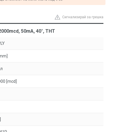
Сигнализирай за грешка
2000mcd, 50mA, 40°, THT
LY
[mm]
ял
00 [mcd]
]