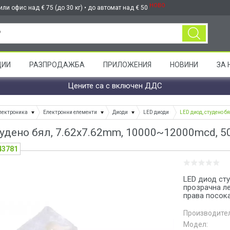
НОВО
ли офис над € 75 (до 30 кг) • до автомат над € 50
ЦИИ
РАЗПРОДАЖБА
ПРИЛОЖЕНИЯ
НОВИНИ
ЗА 
Цените са с включен ДДС
лектроника
Електронни елементи
Диоди
LED диоди
LED диод, студено б
тудено бял, 7.62x7.62mm, 10000~12000mcd, 5
43781
LED диод сту
прозрачна л
права посока
Производител
Модел: