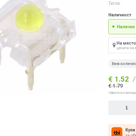
Тегло:
Наличност
Наличен
На място
цената на 
Виж количе
€ 1.52
/
€ 1.79
Офертата е валидн
Купи
за об