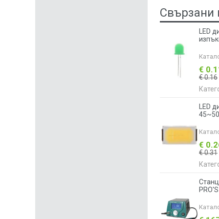
Свързани 
LED д
изпък
Катал
€ 0.
€ 0.16
Катег
LED д
45~50
Катал
€ 0.
€ 0.31
Катег
Станц
PRO'S
Катал