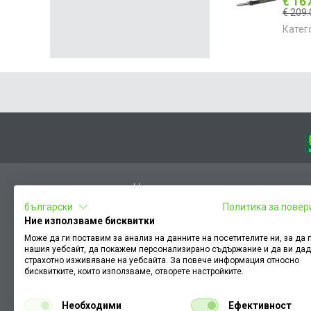
€ 16
€ 209.
Катег
Начало
български
Политика за повер
Вход
Ние използваме бисквитки
Чести въпроси
Може да ги поставим за анализ на данните на посетителите ни, за да
нашия уебсайт, да покажем персонализирано съдържание и да ви да
Оплакване / похвала
страхотно изживяване на уебсайта. За повече информация относно
Условия за ползване
бисквитките, които използваме, отворете настройките.
КЗП
Необходими
Ефективност