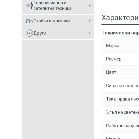
Телевизионна и
сателитна техника
Характери
Стойки и масички
Технически пар
Други
Марка:
Размер:
Цвят:
Сила на светене
Ток в права пос
Ъгъл на светене
Работно напре