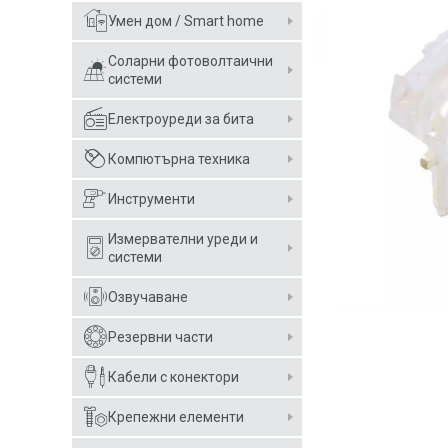
Умен дом / Smart home
Соларни фотоволтаични
системи
Електроуреди за бита
Компютърна техника
Инструменти
Измервателни уреди и
системи
Озвучаване
Резервни части
Кабели с конектори
Крепежни елементи