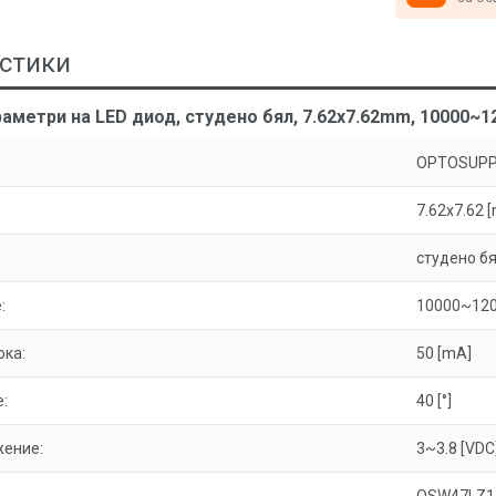
стики
аметри на LED диод, студено бял, 7.62x7.62mm, 10000~1
OPTOSUPP
7.62x7.62 
студено б
:
10000~120
ока:
50 [mA]
:
40 [°]
жение:
3~3.8 [VDC