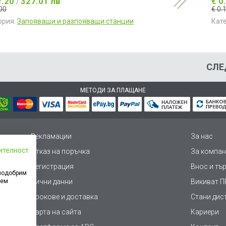
7.20
327.01 лв
€ 0
/
00
€ 0.
ория:
Запояващи и разпояващи станции
Кат
СЛЕ
МЕТОДИ ЗА ПЛАЩАНЕ
Рекламации
За нас
ителност
Отказ на поръчка
За компан
Регистрация
Внос и тъ
 подобрим
дем
Лични данни
Викиват ПР
Срокове и доставка
Стани дис
Карта на сайта
Кариери