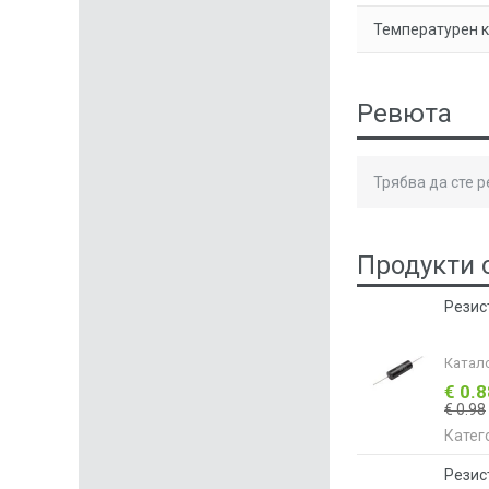
Температурен 
Ревюта
Трябва да сте 
Продукти 
Резис
Катал
€ 0.
€ 0.98
Катег
Резис