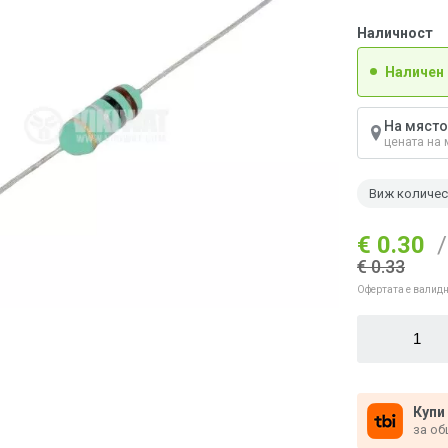
Наличност
Наличен
На място
цената на 
Виж количе
€ 0.30
/
€ 0.33
Офертата е валидн
Купи
за об