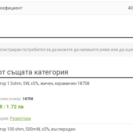
коефициент:
40
регистриран потребител за да можете да напишете ревю или да оце
от същата категория
тор 1.5ohm, 5W, ±5%, жичен, керамичен 18758
ожен номер:
18758
88
1.72 лв
/
ория:
Резистори
тор 100 ohm, 500mW, ±5%, въглероден