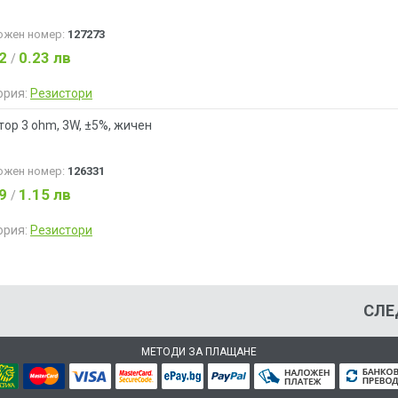
ожен номер:
127273
12
0.23 лв
/
ория:
Резистори
тор 3 ohm, 3W, ±5%, жичен
ожен номер:
126331
59
1.15 лв
/
ория:
Резистори
СЛЕ
МЕТОДИ ЗА ПЛАЩАНЕ