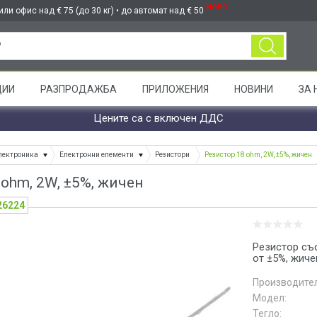
НОВО
ли офис над € 75 (до 30 кг) • до автомат над € 50
ЦИИ
РАЗПРОДАЖБА
ПРИЛОЖЕНИЯ
НОВИНИ
ЗА 
Цените са с включен ДДС
лектроника
Електронни елементи
Резистори
Резистор 18 ohm, 2W, ±5%, жичен
 ohm, 2W, ±5%, жичен
26224
Резистор съ
от ±5%, жич
Производител
Модел:
Тегло: