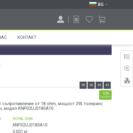
BG
НАС
КОНТАКТ
00
06
45
41
-10%
онлайн
с съпротивление от 18 ohm, мощост 2W, толеранс
ен, модел KNP02UJ0180A10.
:
ROYAL OHM
KNP02UJ0180A10
0.001
кг