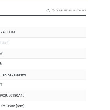
Сигнализирай за грешка
OYAL OHM
 [ohm]
[W]
5%
чен, керамичен
HT
P02UJ0180A10
.5x10mm [mm]