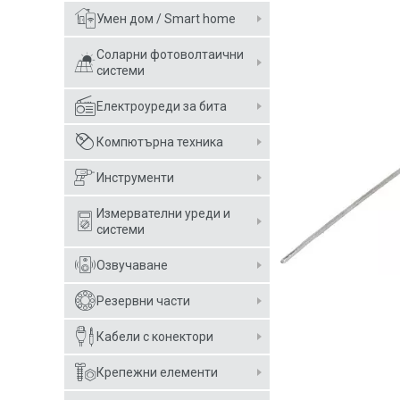
Умен дом / Smart home
Соларни фотоволтаични
системи
Електроуреди за бита
Компютърна техника
Инструменти
Измервателни уреди и
системи
Озвучаване
Резервни части
Кабели с конектори
Крепежни елементи