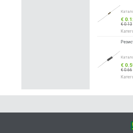
Катал
€ 0.
€ 0.13
Катег
Резис
Катал
€ 0.
€ 0.66
Катег