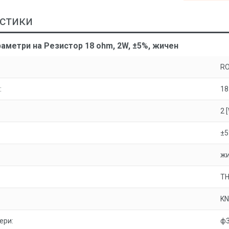
стики
аметри на Резистор 18 ohm, 2W, ±5%, жичен
R
:
18
2 
±
жи
T
KN
ери:
ф3