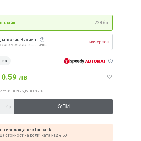
 онлайн
728 бр.
, магазин Викиват
изчерпан
място може да е различна
ства
0.59 лв
а от 08.08.2026 до 08.08.2026
бр.
 на изплащане с tbi bank
ща стойност на количката над € 50