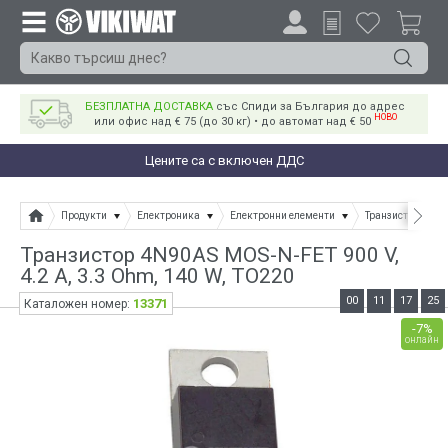
БЕЗПЛАТНА ДОСТАВКА
със Спиди за България до адрес
НОВО
или офис над € 75 (до 30 кг) • до автомат над € 50
Цените са с включен ДДС
Продукти
Електроника
Електронни елементи
Транзистори
Транзистор 4N90AS MOS-N-FET 900 V,
4.2 A, 3.3 Ohm, 140 W, TO220
00
11
17
25
13371
Каталожен номер:
-7%
онлайн