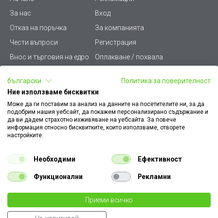
За нас
Вход
Отказ на поръчка
За компанията
Чести въпроси
Регистрация
Внос и търговия на едро
Оплакване / похвала
Лични данни
Викиват ПРО - (B2B)
български
Политика за поверителност
Условия за ползване
Срокове и доставка
Ние използваме бисквитки
Стани дистрибутор
КЗП
Може да ги поставим за анализ на данните на посетителите ни, за да
подобрим нашия уебсайт, да покажем персонализирано съдържание и
Карта на сайта
Кариери
да ви дадем страхотно изживяване на уебсайта. За повече
информация относно бисквитките, които използваме, отворете
Как да намеря документ
Платформа за AРС
настройките.
към поръчка
Контакт
Политика за бисквитки
Необходими
Ефективност
Конфигуратор за ел.
ключове и контакти
Функционални
Рекламни
Уважаеми Клиенти, моля да имате предвид, че всички изображения на
Приеми всичко
€ 3.00
нашия сайт са илюстративни,
те могат да се различават от действителния изглед на продукта без това да
бр.