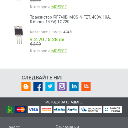
€ 2.99
Категория:
MOSFET
Транзистор IRF740B, MOS-N-FET, 400V, 10A,
0.6ohm, 147W, TO220
Каталожен номер:
4948
€ 2.70
5.28 лв
/
€ 2.90
Категория:
MOSFET
СЛЕДВАЙТЕ НИ:
МЕТОДИ ЗА ПЛАЩАНЕ
Начало
Рекламации