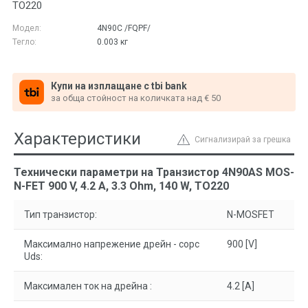
TO220
Модел:
4N90C /FQPF/
Тегло:
0.003
кг
Купи на изплащане с tbi bank
за обща стойност на количката над € 50
Характеристики
Сигнализирай за грешка
Технически параметри на Транзистор 4N90AS MOS-
N-FET 900 V, 4.2 A, 3.3 Ohm, 140 W, TO220
Тип транзистор:
N-MOSFET
Максимално напрежение дрейн - сорс
900 [V]
Uds:
Максимален ток на дрейна :
4.2 [A]