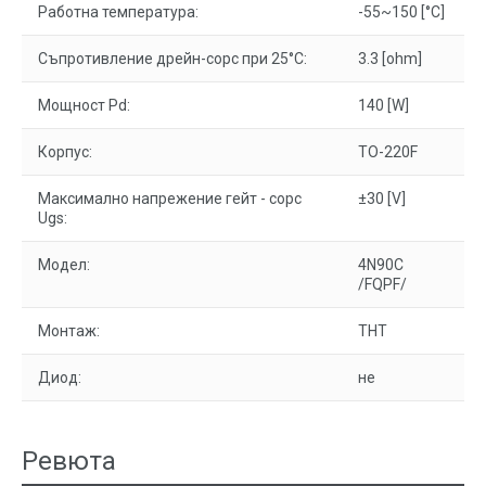
Работна температура:
-55~150 [°C]
Съпротивление дрейн-сорс при 25°С:
3.3 [ohm]
Мощност Pd:
140 [W]
Корпус:
TO-220F
Максимално напрежение гейт - сорс
±30 [V]
Ugs:
Модел:
4N90C
/FQPF/
Монтаж:
THT
Диод:
не
Ревюта