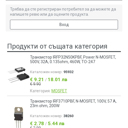
Трябва да сте регистриран потребител за да можете да
напишете ревю или да оцените продукта.
Вход
Продукти от същата категория
Транзистор IRFP32N50KPBF, Power N-MOSFET,
500V, 32A, 0.135ohm, 460W, TO-247
Каталожен номер:
95932
€ 9.21
18.01 лв
/
€ 9.90
Категория:
MOSFET
Транзистор IRF3710PBF, N-MOSFET, 100V, 57 A,
23m ohm, 200W
Каталожен номер:
38260
€ 2.78
5.44 лв
/