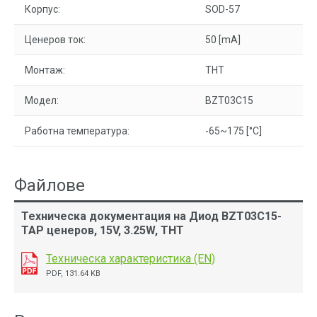
Корпус:
SOD-57
Ценеров ток:
50 [mA]
Монтаж:
THT
Модел:
BZT03C15
Работна температура:
-65~175 [°C]
Файлове
Техническа документация на Диод BZT03C15-
TAP ценеров, 15V, 3.25W, THT
Техническа характеристика (EN)
PDF, 131.64 KB