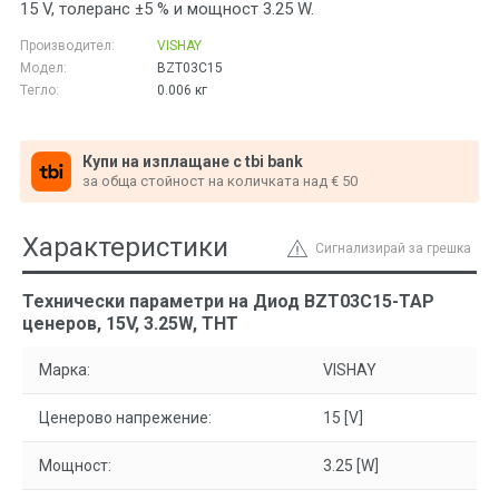
15 V, толеранс ±5 % и мощност 3.25 W.
Производител:
VISHAY
Модел:
BZT03C15
Тегло:
0.006
кг
Купи на изплащане с tbi bank
за обща стойност на количката над € 50
Характеристики
Сигнализирай за грешка
Технически параметри на Диод BZT03C15-TAP
ценеров, 15V, 3.25W, THT
Марка:
VISHAY
Ценерово напрежение:
15 [V]
Мощност:
3.25 [W]