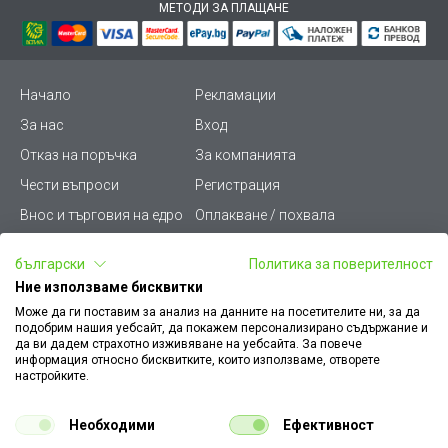
МЕТОДИ ЗА ПЛАЩАНЕ
Начало
Рекламации
За нас
Вход
Отказ на поръчка
За компанията
Чести въпроси
Регистрация
Внос и търговия на едро
Оплакване / похвала
Лични данни
Викиват ПРО - (B2B)
български
Политика за поверителност
Условия за ползване
Срокове и доставка
Ние използваме бисквитки
Стани дистрибутор
КЗП
Може да ги поставим за анализ на данните на посетителите ни, за да
подобрим нашия уебсайт, да покажем персонализирано съдържание и
Карта на сайта
Кариери
да ви дадем страхотно изживяване на уебсайта. За повече
информация относно бисквитките, които използваме, отворете
Как да намеря документ
Платформа за AРС
настройките.
към поръчка
Контакт
Политика за бисквитки
Необходими
Ефективност
Конфигуратор за ел.