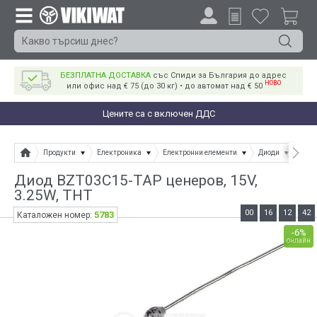
БЕЗПЛАТНА ДОСТАВКА
със Спиди за България до адрес
НОВО
или офис над € 75 (до 30 кг) • до автомат над € 50
Цените са с включен ДДС
Продукти
Електроника
Електронни елементи
Диоди
Диод
Диод BZT03C15-TAP ценеров, 15V,
3.25W, THT
00
16
12
42
5783
Каталожен номер:
-6%
онлайн