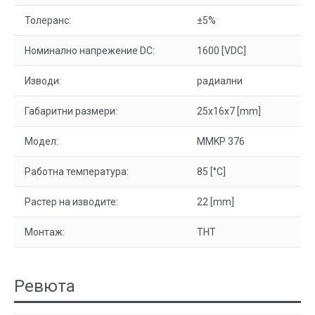
Толеранс:
±5%
Номинално напрежение DC:
1600 [VDC]
Изводи:
радиални
Габаритни размери:
25x16x7 [mm]
Модел:
MMKP 376
Работна температура:
85 [°C]
Растер на изводите:
22 [mm]
Монтаж:
THT
Ревюта