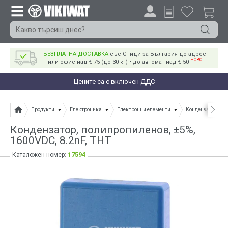
БЕЗПЛАТНА ДОСТАВКА
със Спиди за България до адрес
НОВО
или офис над € 75 (до 30 кг) • до автомат над € 50
Цените са с включен ДДС
Продукти
Електроника
Електронни елементи
Кондензатори
Кондензатор, полипропиленов, ±5%,
1600VDC, 8.2nF, THT
17594
Каталожен номер: