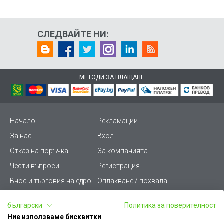
СЛЕДВАЙТЕ НИ:
МЕТОДИ ЗА ПЛАЩАНЕ
Начало
Рекламации
За нас
Вход
Отказ на поръчка
За компанията
Чести въпроси
Регистрация
Внос и търговия на едро
Оплакване / похвала
Лични данни
Викиват ПРО - (B2B)
български
Политика за поверителност
Условия за ползване
Срокове и доставка
Ние използваме бисквитки