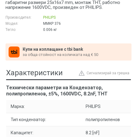
габаритни размери 25x16x7 mm, монтаж THT, работно
напрежение 1600VDC, произведен от PHILIPS.
Производител:
PHILIPS
Модел:
MMKP 376
Тегло:
0.006
кг
Купи на изплащане с tbi bank
за обща стойност на количката над € 50
Характеристики
Сигнализирай за грешка
Технически параметри на Кондензатор,
полипропиленов, ±5%, 1600VDC, 8.2nF, THT
Марка:
PHILIPS
Тип кондензатор:
полипропиленов
Капацитет:
8.2 [nF]