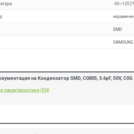
атура:
-55~125 [°
р:
керамиче
SMD
SAMSUNG
кументация на Кондензатор SMD, C0805, 5.6pF, 50V, C0G
и характеристики (EN)