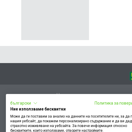
Начало
български
Политика за повер
Вход
Ние използваме бисквитки
Чести въпроси
Може да ги поставим за анализ на данните на посетителите ни, за да
нашия уебсайт, да покажем персонализирано съдържание и да ви да
Оплакване / похвала
страхотно изживяване на уебсайта. За повече информация относно
Условия за ползване
бисквитките, които използваме, отворете настройките.