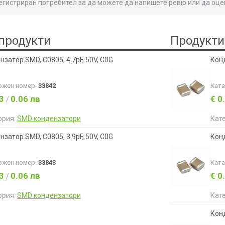
регистриран потребител за да можете да напишете ревю или да оце
продукти
Продукти
затор SMD, C0805, 4.7pF, 50V, C0G
Конд
ожен номер:
33842
Кат
03
0.06 лв
€ 0
/
ория:
SMD кондензатори
Кат
затор SMD, C0805, 3.9pF, 50V, C0G
Конд
ожен номер:
33843
Кат
03
0.06 лв
€ 0
/
ория:
SMD кондензатори
Кат
Конд