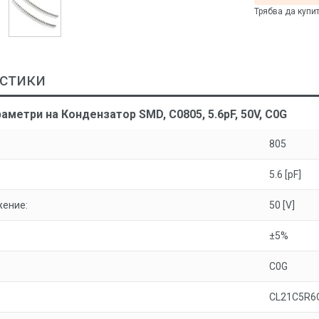
Трябва да купи
стики
аметри на Кондензатор SMD, C0805, 5.6pF, 50V, C0G
805
5.6 [pF]
жение:
50 [V]
±5%
C0G
CL21C5R6