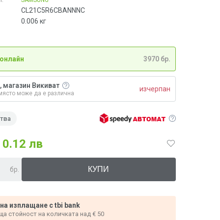
CL21C5R6CBANNNC
0.006
кг
 онлайн
3970 бр.
, магазин Викиват
изчерпан
място може да е различна
ства
0.12 лв
бр.
 на изплащане с tbi bank
ща стойност на количката над € 50