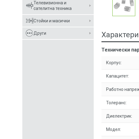
Телевизионна и
сателитна техника
Стойки и масички
Характери
Други
Технически пар
Корпус:
Капацитет:
Работно напре
Толеранс:
Диелектрик:
Модел: