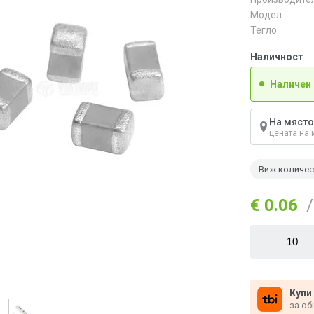
Модел:
Тегло:
Наличност
Наличен
На място
цената на 
Виж количе
€ 0.06
/
Купи
за об