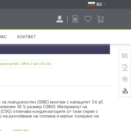
BG
НАС
КОНТАКТ
дензатор SMD, C0805, 5.6pF, 50V, C0G
за повърхностен (SMD) монтаж с капацитет 5.6 pF,
ежение 50 V, размер C0805. Материалът на
(C0G) отличава кондензаторите от тази серия с
 на разсейване на топлина и малък толеранс на
:
SAMSUNG