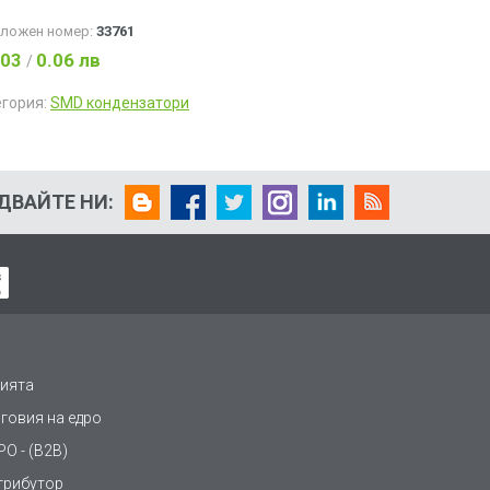
аложен номер:
33761
.03
0.06 лв
/
егория:
SMD кондензатори
ДВАЙТЕ НИ:
ията
рговия на едро
О - (B2B)
трибутор