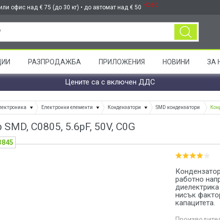
НОВО
ли офис над € 75 (до 30 кг) • до автомат над € 50
ЦИИ
РАЗПРОДАЖБА
ПРИЛОЖЕНИЯ
НОВИНИ
ЗА 
Цените са с включен ДДС
лектроника
Електронни елементи
Кондензатори
SMD кондензатори
Кон
SMD, C0805, 5.6pF, 50V, C0G
3845
Кондензатор 
работно напр
диелектрика 
нисък фактор
капацитета.
Производител