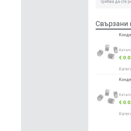
Трябва да сте 
Свързани 
Конден
Катал
€ 0.
Катег
Конден
Катал
€ 0.
Катег