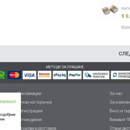
Кат
€ 0
Кат
СЛЕ
МЕТОДИ ЗА ПЛАЩАНЕ
Рекламации
За нас
ителност
Отказ на поръчка
За компан
Регистрация
Внос и тъ
 подобрим
дем
Лични данни
Викиват ПР
Срокове и доставка
Стани дис