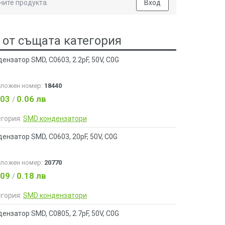
ните продукта.
Вход
 от същата категория
ензатор SMD, C0603, 2.2pF, 50V, C0G
аложен номер:
18440
.03
0.06 лв
/
егория:
SMD кондензатори
ензатор SMD, C0603, 20pF, 50V, C0G
аложен номер:
20770
.09
0.18 лв
/
егория:
SMD кондензатори
ензатор SMD, C0805, 2.7pF, 50V, C0G