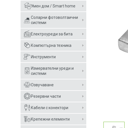
Умен дом / Smart home
Соларни фотоволтаични
системи
Електроуреди за бита
Компютърна техника
Инструменти
Измервателни уреди и
системи
Озвучаване
Резервни части
Кабели с конектори
Крепежни елементи