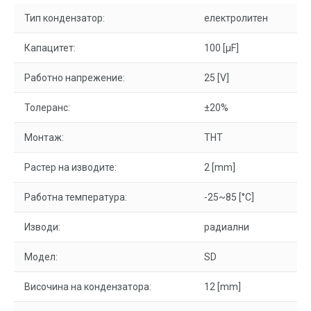
Тип кондензатор:
електролитен
Капацитет:
100 [µF]
Работно напрежение:
25 [V]
Толеранс:
±20%
Монтаж:
THT
Растер на изводите:
2 [mm]
Работна температура:
-25~85 [°C]
Изводи:
радиални
Модел:
SD
Височина на кондензатора:
12 [mm]