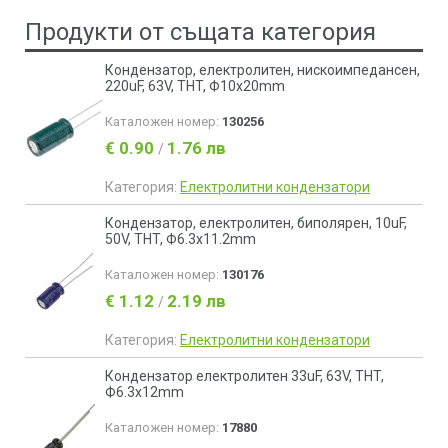
Продукти от същата категория
Кондензатор, електролитен, нискоимпедансен,
220uF, 63V, THT, Ф10x20mm
Каталожен номер:
130256
€ 0.90
1.76 лв
/
Категория:
Електролитни кондензатори
Кондензатор, електролитен, биполярен, 10uF,
50V, THT, Ф6.3x11.2mm
Каталожен номер:
130176
€ 1.12
2.19 лв
/
Категория:
Електролитни кондензатори
Кондензатор електролитен 33uF, 63V, THT,
Ф6.3x12mm
Каталожен номер:
17880