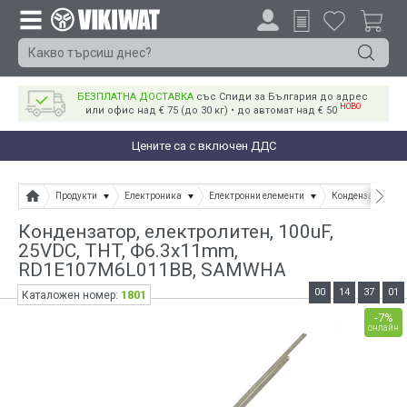
БЕЗПЛАТНА ДОСТАВКА
със Спиди за България до адрес
НОВО
или офис над € 75 (до 30 кг) • до автомат над € 50
Цените са с включен ДДС
Продукти
Електроника
Електронни елементи
Кондензатори
Кондензатор, електролитен, 100uF,
25VDC, THT, Ф6.3x11mm,
RD1E107M6L011BB, SAMWHA
00
14
37
01
1801
Каталожен номер:
-7%
онлайн