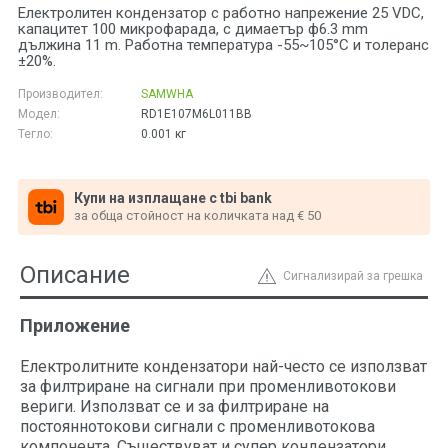
Електролитен кондензатор с работно напрежение 25 VDC,
капацитет 100 микрофарада, с димаетър ф6.3 mm
дължина 11 m. Работна температура -55~105°C и толеранс
±20%.
Производител:
SAMWHA
Модел:
RD1E107M6L011BB
Тегло:
0.001
кг
Купи на изплащане с tbi bank
за обща стойност на количката над € 50
Описание
Сигнализирай за грешка
Приложение
Електролитните кондензатори най-често се използват
за филтриране на сигнали при променливотокови
вериги. Използват се и за филтриране на
постояннотокови сигнали с променливотокова
компонента. Съществуват и супер кондензатори,