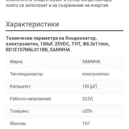
които се използват и за съхранение на енергия.
Характеристики
Технически параметри на Кондензатор,
електролитен, 100uF, 25VDC, THT, Ф6.3x11mm,
RD1E107M6L011BB, SAMWHA
Марка:
SAMWHA
Тип кондензатор:
електролитен
Капацитет:
100 [µF]
Работно напрежение:
25 [V]
Толеранс:
±20%
Монтаж:
THT