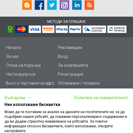
МЕТОДИ ЗА ПЛАЩАНЕ
Начало
Рекламации
За нас
Вход
Отказ на поръчка
За компанията
Чести въпроси
Регистрация
Внос и търговия на едро
Оплакване / похвала
Лични данни
Викиват ПРО - (B2B)
български
Политика за поверителност
Условия за ползване
Срокове и доставка
Ние използваме бисквитки
Стани дистрибутор
КЗП
Може да ги поставим за анализ на данните на посетителите ни, за да
подобрим нашия уебсайт, да покажем персонализирано съдържание и
Карта на сайта
Кариери
да ви дадем страхотно изживяване на уебсайта. За повече
информация относно бисквитките, които използваме, отворете
Как да намеря документ
Платформа за AРС
настройките.
към поръчка