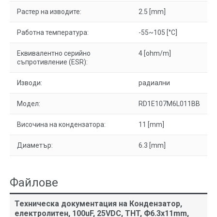
Растер на изводите:
2.5 [mm]
Работна температура:
-55~105 [°C]
Еквивалентно серийно
4 [ohm/m]
съпротивление (ESR):
Изводи:
радиални
Модел:
RD1E107M6L011BB
Височина на кондензатора:
11 [mm]
Диаметър:
6.3 [mm]
Файлове
Техническа документация на Кондензатор,
електролитен, 100uF, 25VDC, THT, Ф6.3x11mm,