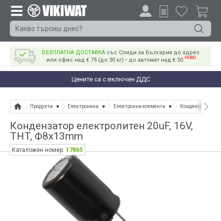
БЕЗПЛАТНА ДОСТАВКА
със Спиди за България до адрес
НОВО
или офис над € 75 (до 30 кг) • до автомат над € 50
Цените са с включен ДДС
Продукти
Електроника
Електронни елементи
Кондензатори
Кондензатор електролитен 20uF, 16V,
THT, Ф8x13mm
17865
Каталожен номер: