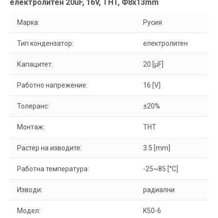
електролитен 20uF, 16V, THT, Ф8x13mm
Марка:
Русия
Тип кондензатор:
електролитен
Капацитет:
20 [µF]
Работно напрежение:
16 [V]
Толеранс:
±20%
Монтаж:
THT
Растер на изводите:
3.5 [mm]
Работна температура:
-25~85 [°C]
Изводи:
радиални
Модел:
K50-6