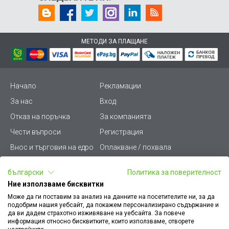
МЕТОДИ ЗА ПЛАЩАНЕ
Начало
Рекламации
За нас
Вход
Отказ на поръчка
За компанията
Чести въпроси
Регистрация
Внос и търговия на едро
Оплакване / похвала
Лични данни
Викиват ПРО - (B2B)
български
Политика за поверителност
Условия за ползване
Срокове и доставка
Ние използваме бисквитки
Стани дистрибутор
КЗП
Може да ги поставим за анализ на данните на посетителите ни, за да
подобрим нашия уебсайт, да покажем персонализирано съдържание и
Карта на сайта
Кариери
да ви дадем страхотно изживяване на уебсайта. За повече
информация относно бисквитките, които използваме, отворете
Как да намеря документ
Платформа за AРС