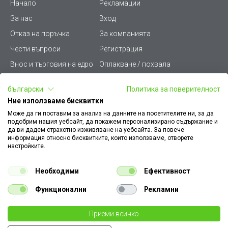
Начало
Рекламации
За нас
Вход
Отказ на поръчка
За компанията
Чести въпроси
Регистрация
Внос и търговия на едро
Оплакване / похвала
Лични данни
Викиват ПРО - (B2B)
български
Политика за поверителност
Условия за ползване
Срокове и доставка
Ние използваме бисквитки
Стани дистрибутор
КЗП
Може да ги поставим за анализ на данните на посетителите ни, за да
подобрим нашия уебсайт, да покажем персонализирано съдържание и
Карта на сайта
Кариери
да ви дадем страхотно изживяване на уебсайта. За повече
информация относно бисквитките, които използваме, отворете
Как да намеря документ
Платформа за AРС
настройките.
към поръчка
Контакт
Политика за бисквитки
Необходими
Ефективност
Конфигуратор за ел.
ключове и контакти
Функционални
Рекламни
Уважаеми Клиенти, моля да имате предвид, че всички изображения на
Приеми всичко
€ 0.21
нашия сайт са илюстративни,
те могат да се различават от действителния изглед на продукта без това да