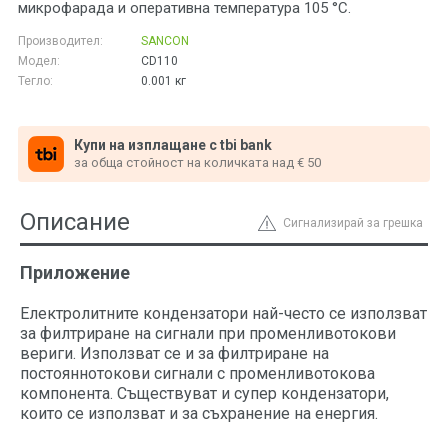
микрофарада и оперативна температура 105 °C.
Производител:
SANCON
Модел:
CD110
Тегло:
0.001
кг
Купи на изплащане с tbi bank
за обща стойност на количката над € 50
Описание
Сигнализирай за грешка
Приложение
Електролитните кондензатори най-често се използват
за филтриране на сигнали при променливотокови
вериги. Използват се и за филтриране на
постояннотокови сигнали с променливотокова
компонента. Съществуват и супер кондензатори,
които се използват и за съхранение на енергия.