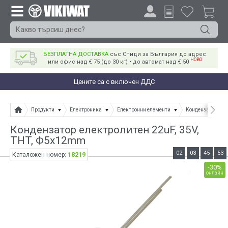
БЕЗПЛАТНА ДОСТАВКА
със Спиди за България до адрес
НОВО
или офис над € 75 (до 30 кг) • до автомат над € 50
Цените са с включен ДДС
Продукти
Електроника
Електронни елементи
Кондензатори
Кондензатор електролитен 22uF, 35V,
THT, Ф5x12mm
02
03
45
53
18219
Каталожен номер:
-30%
онлайн