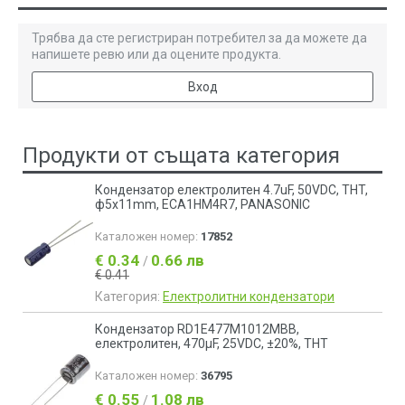
Трябва да сте регистриран потребител за да можете да
напишете ревю или да оцените продукта.
Вход
Продукти от същата категория
Кондензатор електролитен 4.7uF, 50VDC, THT,
ф5x11mm, ECA1HM4R7, PANASONIC
Каталожен номер:
17852
€ 0.34
0.66 лв
/
€ 0.41
Категория:
Електролитни кондензатори
Кондензатор RD1E477M1012MBB,
електролитен, 470µF, 25VDC, ±20%, THT
Каталожен номер:
36795
€ 0.55
1.08 лв
/