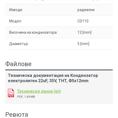
Изводи:
радиални
Модел:
CD110
Височина на кондензатора:
12 [mm]
Диаметър:
5 [mm]
Файлове
Техническа документация на Кондензатор
електролитен 22uF, 35V, THT, Ф5x12mm
Технически данни (en)
PDF, 1.69 MB
Ревюта