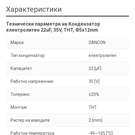
Характеристики
Технически параметри на Кондензатор
електролитен 22uF, 35V, THT, Ф5x12mm
Марка:
SANCON
Тип кондензатор:
електролитен
Капацитет:
22 [µF]
Работно напрежение:
35 [V]
Толеранс:
±20%
Монтаж:
THT
Растер на изводите:
2 [mm]
Работна температура:
-40~105 [°C]