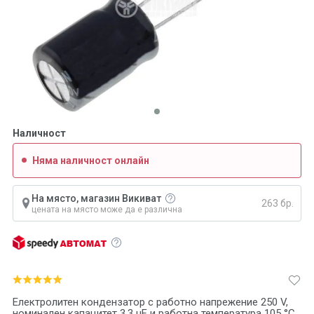
Наличност
Няма наличност онлайн
На място, магазин Викиват
263 бр.
цената на място може да е различна
Електролитен кондензатор с работно напрежение 250 V,
номинален капацитет 3.3 uF и работна температура 105 °C.