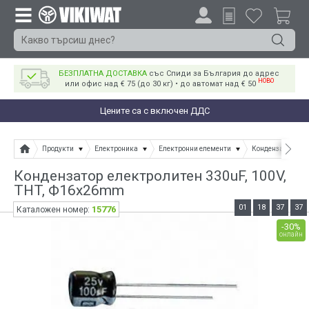
БЕЗПЛАТНА ДОСТАВКА
със Спиди за България до адрес
НОВО
или офис над € 75 (до 30 кг) • до автомат над € 50
Цените са с включен ДДС
Продукти
Електроника
Електронни елементи
Кондензатори
Кондензатор електролитен 330uF, 100V,
THT, Ф16x26mm
01
18
37
37
15776
Каталожен номер:
-30%
онлайн