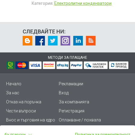
Категория:
Електролитни кондензатори
СЛЕДВАЙТЕ НИ:
МЕТОДИ ЗА ПЛАЩАНЕ
Начало
Рекламации
За нас
Вход
Отказ на поръчка
За компанията
Чести въпроси
Регистрация
Внос и търговия на едро
Оплакване / похвала
Лични данни
Викиват ПРО - (B2B)
български
Политика за поверителност