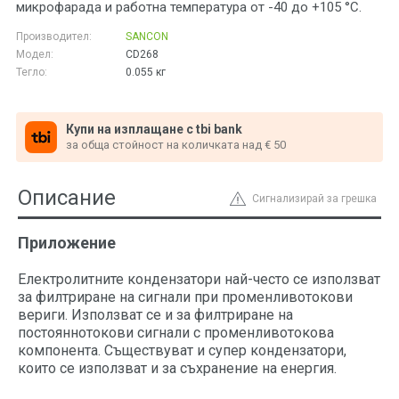
микрофарада и работна температура от -40 до +105 °C.
Производител:
SANCON
Модел:
CD268
Тегло:
0.055
кг
Купи на изплащане с tbi bank
за обща стойност на количката над € 50
Описание
Сигнализирай за грешка
Приложение
Електролитните кондензатори най-често се използват
за филтриране на сигнали при променливотокови
вериги. Използват се и за филтриране на
постояннотокови сигнали с променливотокова
компонента. Съществуват и супер кондензатори,
които се използват и за съхранение на енергия.