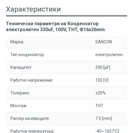
Характеристики
Технически параметри на Кондензатор
електролитен 330uF, 100V, THT, Ф16x26mm
Марка:
SANCON
Тип кондензатор:
електролитен
Капацитет:
330 [µF]
Работно напрежение:
100 [V]
Толеранс:
±20%
Монтаж:
THT
Растер на изводите:
7.5 [mm]
Работна температура:
-40~105 [°C]