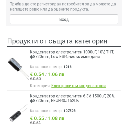
Трябва да сте регистриран потребител за да можете да
напишете ревю или да оцените продукта.
Вход
Продукти от същата категория
Кондензатор електролитен 1000uF, 10V, THT,
ф8x20mm, Low ESR, нисък импеданс
Каталожен номер:
1216
€ 0.54
1.06 лв
/
€ 0.60
Категория:
Електролитни кондензатори
Кондензатор електролитен 6.3V, 1500uF, 20%,
ф8x20mm, EEUFR0J152LB
Каталожен номер:
107528
€ 0.55
1.08 лв
/
€ 0.61