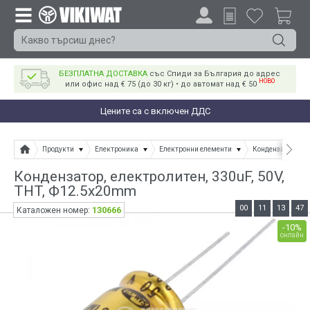
БЕЗПЛАТНА ДОСТАВКА
със Спиди за България до адрес
НОВО
или офис над € 75 (до 30 кг) • до автомат над € 50
Цените са с включен ДДС
Продукти
Електроника
Електронни елементи
Кондензатори
Кондензатор, електролитен, 330uF, 50V,
THT, Ф12.5x20mm
00
11
13
47
130666
Каталожен номер:
-10%
онлайн