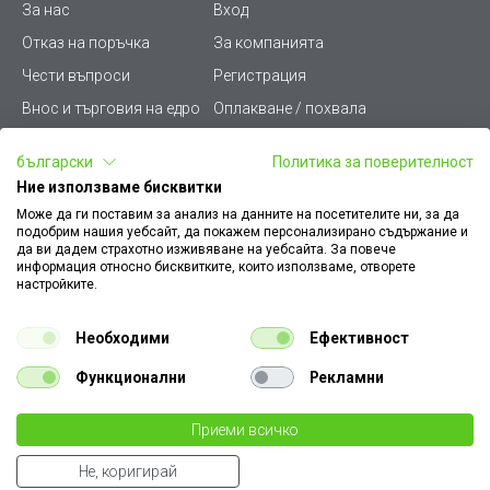
За нас
Вход
Отказ на поръчка
За компанията
Чести въпроси
Регистрация
Внос и търговия на едро
Оплакване / похвала
Лични данни
Викиват ПРО - (B2B)
български
Политика за поверителност
Условия за ползване
Срокове и доставка
Ние използваме бисквитки
Стани дистрибутор
КЗП
Може да ги поставим за анализ на данните на посетителите ни, за да
подобрим нашия уебсайт, да покажем персонализирано съдържание и
Карта на сайта
Кариери
да ви дадем страхотно изживяване на уебсайта. За повече
информация относно бисквитките, които използваме, отворете
Как да намеря документ
Платформа за AРС
настройките.
към поръчка
Контакт
Политика за бисквитки
Необходими
Ефективност
Конфигуратор за ел.
ключове и контакти
Функционални
Рекламни
Уважаеми Клиенти, моля да имате предвид, че всички изображения на
Приеми всичко
€ 0.92
нашия сайт са илюстративни,
те могат да се различават от действителния изглед на продукта без това да
1.80 лв
бр.
Не, коригирай
променя неговите технически характеристики по някакъв начин.