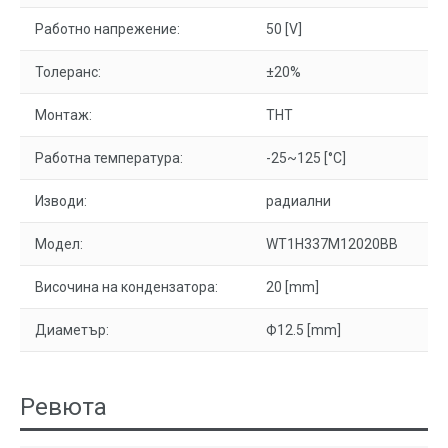
Работно напрежение:
50 [V]
Толеранс:
±20%
Монтаж:
THT
Работна температура:
-25~125 [°C]
Изводи:
радиални
Модел:
WT1H337M12020BB
Височина на кондензатора:
20 [mm]
Диаметър:
Ф12.5 [mm]
Ревюта