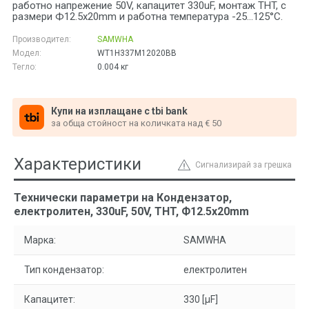
работно напрежение 50V, капацитет 330uF, монтаж THT, с
размери Ф12.5x20mm и работна температура -25...125°C.
Производител:
SAMWHA
Модел:
WT1H337M12020BB
Тегло:
0.004
кг
Купи на изплащане с tbi bank
за обща стойност на количката над € 50
Характеристики
Сигнализирай за грешка
Технически параметри на Кондензатор,
електролитен, 330uF, 50V, THT, Ф12.5x20mm
Марка:
SAMWHA
Тип кондензатор:
електролитен
Капацитет:
330 [µF]