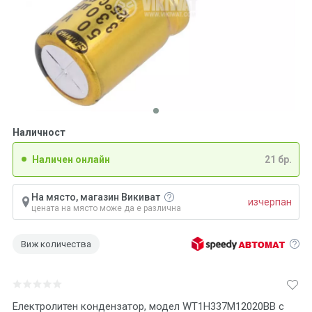
Наличност
Наличен онлайн
21 бр.
На място, магазин Викиват
изчерпан
цената на място може да е различна
Виж количества
Електролитен кондензатор, модел WT1H337M12020BB с