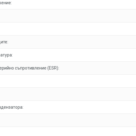
жение:
ите:
атура:
ерийно съпротивление (ESR):
ндензатора: