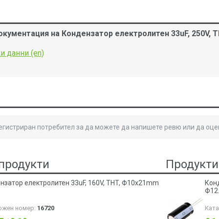
окументация на Кондензатор електролитен 33uF, 250V, 
и данни (en)
регистриран потребител за да можете да напишете ревю или да оце
продукти
Продукти
нзатор електролитен 33uF, 160V, THT, Ф10x21mm
Конд
Ф12
ожен номер:
16720
Кат