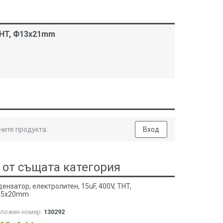
THT, Ф13x21mm
ните продукта.
Вход
 от същата категория
ензатор, електролитен, 15uF, 400V, THT,
.5x20mm
аложен номер:
130292