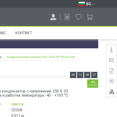
BG
НАС
КОНТАКТ
ри
Кондензатор електролитен 33uF, 250V, THT, Ф13x21mm
00
12
48
26
-9%
онлайн
 кондензатор с напрежение 250 V, 33
и работна температура -40 - +105 °C.
:
SANCON
CD268
0.011
кг