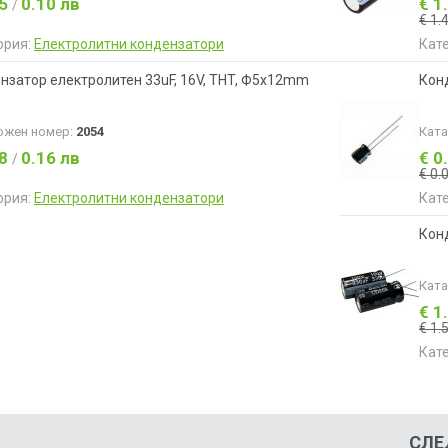
05
0.10 лв
€ 1
/
€ 1.
ория:
Електролитни кондензатори
Кат
нзатор електролитен 33uF, 16V, THT, Ф5x12mm
Конд
ожен номер:
2054
Кат
08
0.16 лв
€ 0
/
€ 0.
ория:
Електролитни кондензатори
Кат
Кон
Кат
€ 1
€ 1.
Кат
СЛЕ