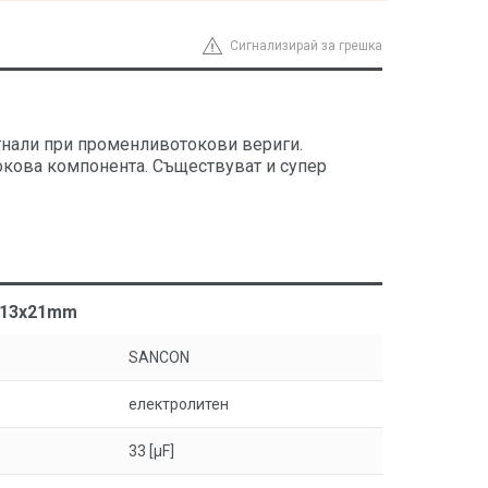
Сигнализирай за грешка
игнали при променливотокови вериги.
окова компонента. Съществуват и супер
 Ф13x21mm
SANCON
електролитен
33 [µF]