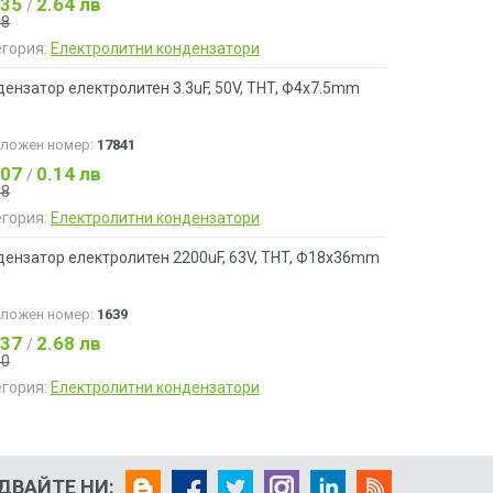
.35
2.64 лв
/
48
егория:
Електролитни кондензатори
ензатор електролитен 3.3uF, 50V, THT, Ф4x7.5mm
аложен номер:
17841
.07
0.14 лв
/
08
егория:
Електролитни кондензатори
дензатор електролитен 2200uF, 63V, THT, Ф18x36mm
аложен номер:
1639
.37
2.68 лв
/
50
егория:
Електролитни кондензатори
ДВАЙТЕ НИ: