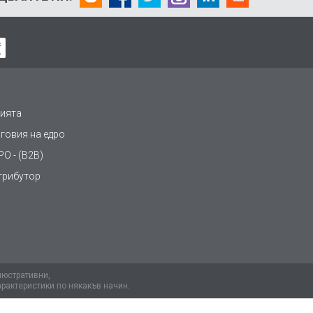
ията
рговия на едро
О - (B2B)
трибутор
люстративни,
арактеристики по някакъв начин.