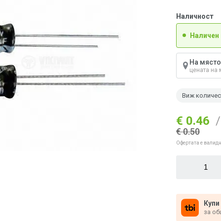
Наличност
Наличен
На място
цената на 
Виж количе
€ 0.46
/
€ 0.50
Офертата е валидн
Купи
за об