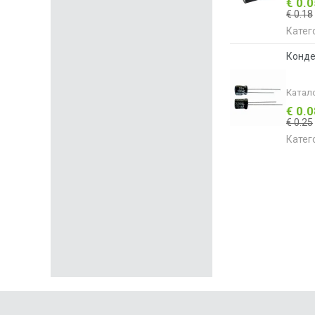
€ 0.
€ 0.18
Катег
Конде
Катал
€ 0.
€ 0.25
Катег