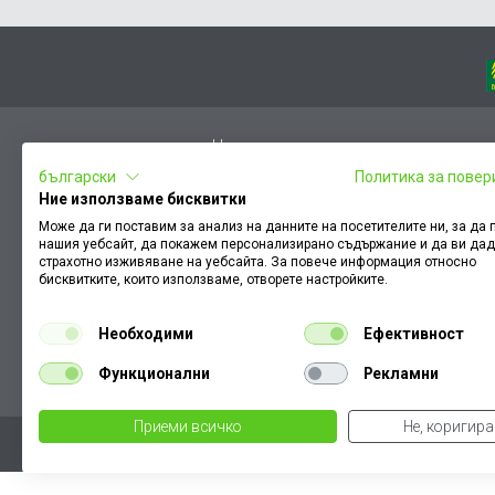
Начало
български
Политика за повер
Вход
Ние използваме бисквитки
Чести въпроси
Може да ги поставим за анализ на данните на посетителите ни, за да
нашия уебсайт, да покажем персонализирано съдържание и да ви да
Оплакване / похвала
страхотно изживяване на уебсайта. За повече информация относно
Условия за ползване
бисквитките, които използваме, отворете настройките.
КЗП
Необходими
Ефективност
Как да намеря документ към поръчка
Функционални
Рекламни
Политика за бисквитки
Приеми всичко
Не, коригир
Уважаеми Кл
те могат да се различават от д