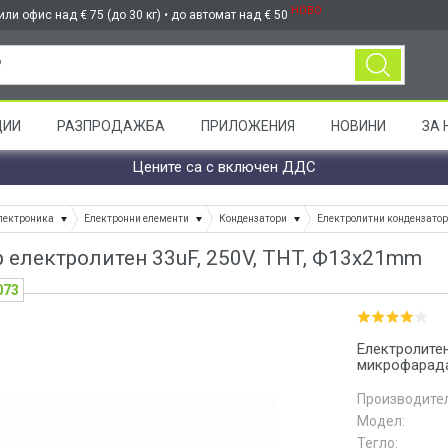
НОВО
ли офис над € 75 (до 30 кг) • до автомат над € 50
ЦИИ
РАЗПРОДАЖБА
ПРИЛОЖЕНИЯ
НОВИНИ
ЗА 
Цените са с включен ДДС
лектроника
Електронни елементи
Кондензатори
Електролитни кондензато
 електролитен 33uF, 250V, THT, Ф13x21mm
073
Електролитен
микрофарада 
Производител
Модел:
Тегло: