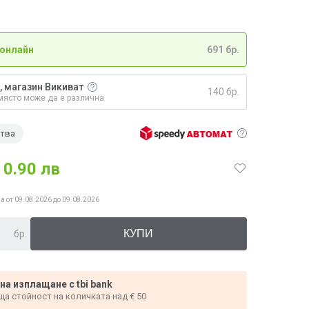
 онлайн
691 бр.
, магазин Викиват
140 бр.
място може да е различна
ства
0.90 лв
а от 09.08.2026 до 09.08.2026
бр.
 на изплащане с tbi bank
ща стойност на количката над € 50