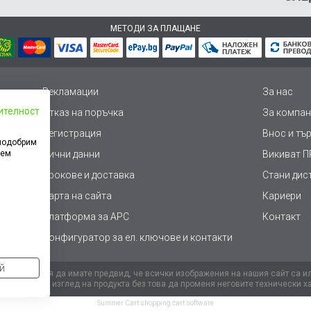
МЕТОДИ ЗА ПЛАЩАНЕ
Рекламации
За нас
ителност
Отказ на поръчка
За компан
Регистрация
Внос и тъ
 подобрим
дем
Лични данни
Викиват ПР
Срокове и доставка
Стани дис
Карта на сайта
Кариери
Платформа за AРС
Контакт
Конфигуратор за ел. ключове и контакти
ай
иенти, моля да имате предвид, че всички изображения на нашия сайт са и
ействителния изглед на продукта без това да променя неговите технически х
Summer Cart shopping cart software