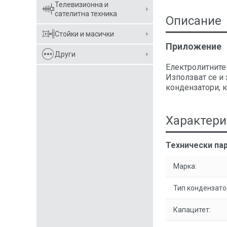
Телевизионна и
сателитна техника
Описание
Стойки и масички
Приложение
Други
Електролитните
Използват се и
кондензатори, к
Характери
Технически па
Марка:
Тип кондензато
Капацитет: