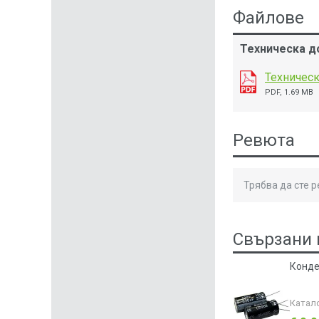
Файлове
Техническа д
Техническ
PDF, 1.69 MB
Ревюта
Трябва да сте 
Свързани 
Конде
Катал