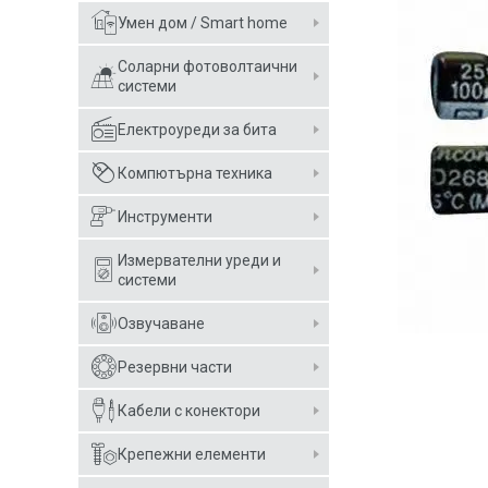
Умен дом / Smart home
Соларни фотоволтаични
системи
Електроуреди за бита
Компютърна техника
Инструменти
Измервателни уреди и
системи
Озвучаване
Резервни части
Кабели с конектори
Крепежни елементи