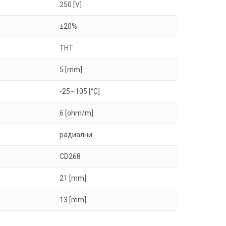
250 [V]
±20%
THT
5 [mm]
-25~105 [°C]
6 [ohm/m]
радиални
CD268
21 [mm]
13 [mm]