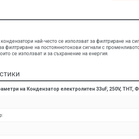
 кондензатори най-често се използват за филтриране на с
 за филтриране на постояннотокови сигнали с променливот
оито се използват и за съхранение на енергия.
стики
раметри на Кондензатор електролитен 33uF, 250V, THT,
р: