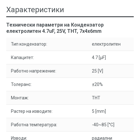
Характеристики
Технически параметри на Кондензатор
електролитен 4.7uF, 25V, THT, 7x4x6mm
Тип кондензатор:
електролитен
Капацитет:
4.7 [µF]
Работно напрежение:
25 [V]
Толеранс:
±20%
Монтаж:
THT
Растер на изводите:
5 [mm]
Работна температура:
-40~85 [°C]
Изводи:
радиални