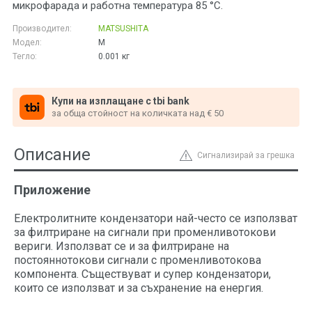
микрофарада и работна температура 85 °C.
Производител:
MATSUSHITA
Модел:
M
Тегло:
0.001
кг
Купи на изплащане с tbi bank
за обща стойност на количката над € 50
Описание
Сигнализирай за грешка
Приложение
Електролитните кондензатори най-често се използват
за филтриране на сигнали при променливотокови
вериги. Използват се и за филтриране на
постояннотокови сигнали с променливотокова
компонента. Съществуват и супер кондензатори,
които се използват и за съхранение на енергия.