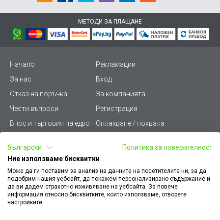
МЕТОДИ ЗА ПЛАЩАНЕ
Начало
Рекламации
За нас
Вход
Отказ на поръчка
За компанията
Чести въпроси
Регистрация
Внос и търговия на едро
Оплакване / похвала
Лични данни
Викиват ПРО - (B2B)
български
Политика за поверителност
Условия за ползване
Срокове и доставка
Ние използваме бисквитки
Стани дистрибутор
КЗП
Може да ги поставим за анализ на данните на посетителите ни, за да
подобрим нашия уебсайт, да покажем персонализирано съдържание и
Карта на сайта
Кариери
да ви дадем страхотно изживяване на уебсайта. За повече
информация относно бисквитките, които използваме, отворете
Как да намеря документ
Платформа за AРС
настройките.
към поръчка
Контакт
Политика за бисквитки