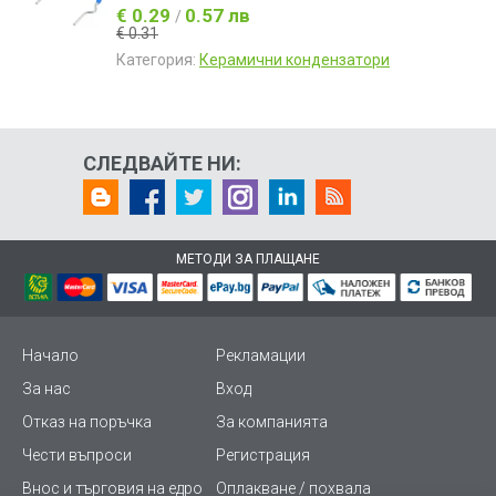
€ 0.29
0.57 лв
/
€ 0.31
Категория:
Керамични кондензатори
СЛЕДВАЙТЕ НИ:
МЕТОДИ ЗА ПЛАЩАНЕ
Начало
Рекламации
За нас
Вход
Отказ на поръчка
За компанията
Чести въпроси
Регистрация
Внос и търговия на едро
Оплакване / похвала