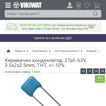
БЕЗПЛАТНА ДОСТАВКА
със Спиди за България до адрес
НОВО
или офис над € 75 (до 30 кг) • до автомат над € 50
Цените са с включен ДДС
Продукти
Електроника
Електронни елементи
Кондензатори
Керамичен кондензатор, 27pF, 63V,
3.5x2x2.5mm, THT, +/-10%
02
14
56
34
17454
Каталожен номер:
-50%
онлайн