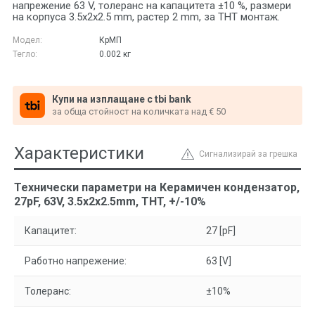
напрежение 63 V, толеранс на капацитета ±10 %, размери
на корпуса 3.5x2x2.5 mm, растер 2 mm, за THT монтаж.
Модел:
КрМП
Тегло:
0.002
кг
Купи на изплащане с tbi bank
за обща стойност на количката над € 50
Характеристики
Сигнализирай за грешка
Технически параметри на Керамичен кондензатор,
27pF, 63V, 3.5x2x2.5mm, THT, +/-10%
Капацитет:
27 [pF]
Работно напрежение:
63 [V]
Толеранс:
±10%