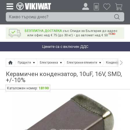
БЕЗПЛАТНА ДОСТАВКА
със Спиди за България до адрес
НОВО
или офис над € 75 (до 30 кг) • до автомат над € 50
Цените са с включен ДДС
Продукти
Електроника
Електронни елементи
Кондензатори
Керамичен кондензатор, 10uF, 16V, SMD,
+/-10%
18190
Каталожен номер: