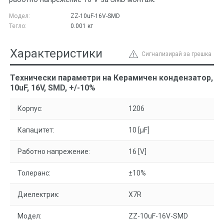
Модел:
ZZ-10uF-16V-SMD
Тегло:
0.001
кг
Характеристики
Сигнализирай за грешка
Технически параметри на Керамичен кондензатор,
10uF, 16V, SMD, +/-10%
Корпус:
1206
Капацитет:
10 [µF]
Работно напрежение:
16 [V]
Толеранс:
±10%
Диелектрик:
X7R
Модел:
ZZ-10uF-16V-SMD