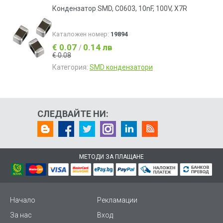
Кондeнзатор SMD, C0603, 10nF, 100V, X7R
Каталожен номер:
19894
€ 0.07
0.14 лв
/
€ 0.08
Категория:
SMD кондензатори
СЛЕДВАЙТЕ НИ:
МЕТОДИ ЗА ПЛАЩАНЕ
Начало
Рекламации
За нас
Вход