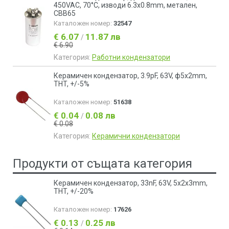
450VAC, 70°C, изводи 6.3x0.8mm, метален,
CBB65
Каталожен номер:
32547
€ 6.07
11.87 лв
/
€ 6.90
Категория:
Работни кондензатори
Керамичен кондензатор, 3.9pF, 63V, ф5x2mm,
THT, +/-5%
Каталожен номер:
51638
€ 0.04
0.08 лв
/
€ 0.08
Категория:
Керамични кондензатори
Продукти от същата категория
Керамичен кондензатор, 33nF, 63V, 5x2x3mm,
THT, +/-20%
Каталожен номер:
17626
€ 0.13
0.25 лв
/