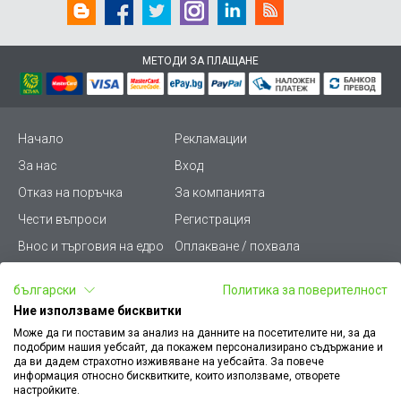
МЕТОДИ ЗА ПЛАЩАНЕ
Начало
Рекламации
За нас
Вход
Отказ на поръчка
За компанията
Чести въпроси
Регистрация
Внос и търговия на едро
Оплакване / похвала
Лични данни
Викиват ПРО - (B2B)
български
Политика за поверителност
Условия за ползване
Срокове и доставка
Ние използваме бисквитки
Стани дистрибутор
КЗП
Може да ги поставим за анализ на данните на посетителите ни, за да
подобрим нашия уебсайт, да покажем персонализирано съдържание и
Карта на сайта
Кариери
да ви дадем страхотно изживяване на уебсайта. За повече
информация относно бисквитките, които използваме, отворете
Как да намеря документ
Платформа за AРС
настройките.
към поръчка