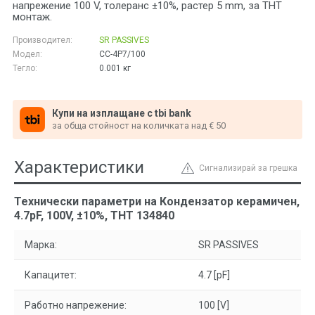
напрежение 100 V, толеранс ±10%, растер 5 mm, за THT
монтаж.
Производител:
SR PASSIVES
Модел:
CC-4P7/100
Тегло:
0.001
кг
Купи на изплащане с tbi bank
за обща стойност на количката над € 50
Характеристики
Сигнализирай за грешка
Технически параметри на Кондензатор керамичен,
4.7pF, 100V, ±10%, THT 134840
Марка:
SR PASSIVES
Капацитет:
4.7 [pF]
Работно напрежение:
100 [V]