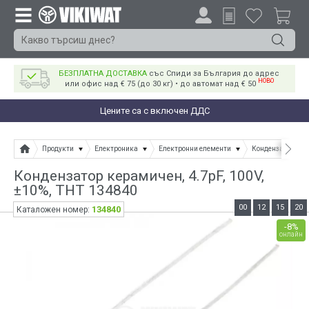
БЕЗПЛАТНА ДОСТАВКА
със Спиди за България до адрес
НОВО
или офис над € 75 (до 30 кг) • до автомат над € 50
Цените са с включен ДДС
Продукти
Електроника
Електронни елементи
Кондензатори
Кондензатор керамичен, 4.7pF, 100V,
±10%, THT 134840
00
12
15
20
134840
Каталожен номер:
-8%
онлайн