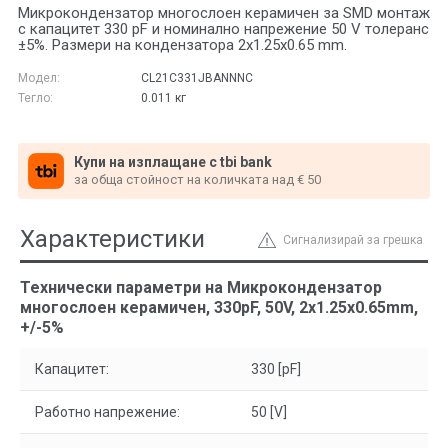
Микрокондензатор многослоен керамичен за SMD монтаж
с капацитет 330 pF и номинално напрежение 50 V толеранс
±5%. Размери на кондензатора 2x1.25x0.65 mm.
Модел:
CL21C331JBANNNC
Тегло:
0.011
кг
Купи на изплащане с tbi bank
за обща стойност на количката над € 50
Характеристики
Сигнализирай за грешка
Технически параметри на Микрокондензатор
многослоен керамичен, 330pF, 50V, 2x1.25x0.65mm,
+/-5%
Капацитет:
330 [pF]
Работно напрежение:
50 [V]