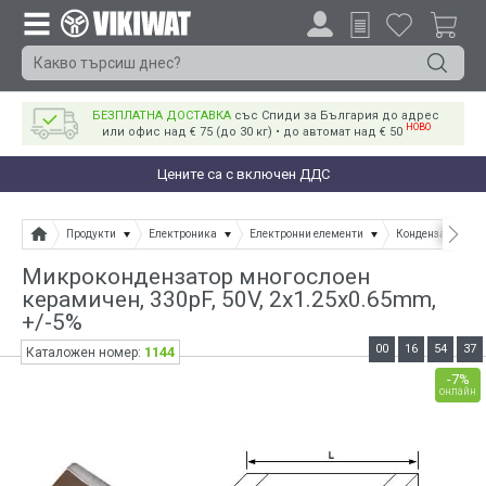
БЕЗПЛАТНА ДОСТАВКА
със Спиди за България до адрес
НОВО
или офис над € 75 (до 30 кг) • до автомат над € 50
Цените са с включен ДДС
Продукти
Електроника
Електронни елементи
Кондензатори
Микрокондензатор многослоен
керамичен, 330pF, 50V, 2x1.25x0.65mm,
+/-5%
00
16
54
36
1144
Каталожен номер:
-7%
онлайн