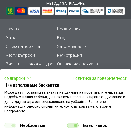
МЕТОДИ ЗА ПЛАЩАНЕ
Начало
Рекламации
За нас
Вход
Отказ на поръчка
За компанията
Чести въпроси
Регистрация
Внос и търговия на едро
Оплакване / похвала
Лични данни
Викиват ПРО - (B2B)
български
Политика за поверителност
Условия за ползване
Срокове и доставка
Ние използваме бисквитки
Стани дистрибутор
КЗП
Може да ги поставим за анализ на данните на посетителите ни, за да
подобрим нашия уебсайт, да покажем персонализирано съдържание и
Карта на сайта
Кариери
да ви дадем страхотно изживяване на уебсайта. За повече
информация относно бисквитките, които използваме, отворете
Как да намеря документ
Платформа за AРС
настройките.
към поръчка
Контакт
Политика за бисквитки
Необходими
Ефективност
Конфигуратор за ел.