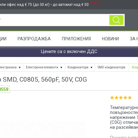
НОВО
ли офис над € 75 (до 30 кг) • до автомат над € 50
ЦИИ
РАЗПРОДАЖБА
ПРИЛОЖЕНИЯ
НОВИНИ
ЗА 
Цените са с включен ДДС
лектроника
Електронни елементи
Кондензатори
SMD кондензатори
Кон
SMD, C0805, 560pF, 50V, C0G
0558
Температурн
повърхностен
напрежение 5
(C0G) отлича
на разсейван
Производител