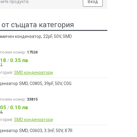
ните продукта.
Вход
 от същата категория
мичен кондензатор, 22pF, 50V, SMD
аложен номер:
17524
.18
0.35 лв
/
21
егория:
SMD кондензатори
ензатор SMD, C0805, 39pF, 50V, C0G
аложен номер:
33815
.05
0.10 лв
/
06
егория:
SMD кондензатори
eнзатор SMD, C0603, 3.3nF, 50V, X7R