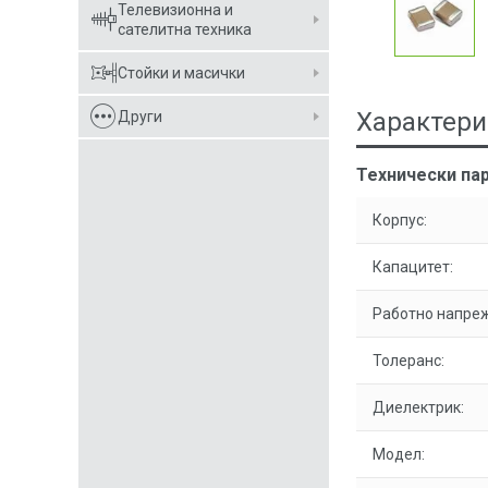
Телевизионна и
сателитна техника
Стойки и масички
Характери
Други
Технически пар
Корпус:
Капацитет:
Работно напре
Толеранс:
Диелектрик:
Модел: