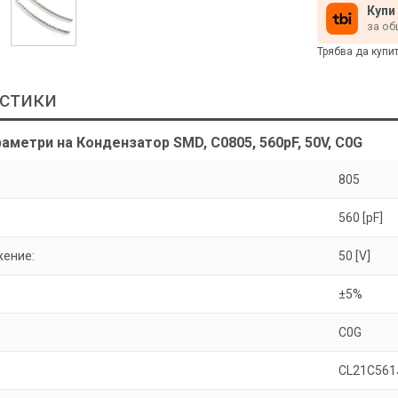
Купи
за об
Трябва да купи
стики
аметри на Кондензатор SMD, C0805, 560pF, 50V, C0G
805
560 [pF]
жение:
50 [V]
±5%
C0G
CL21C56