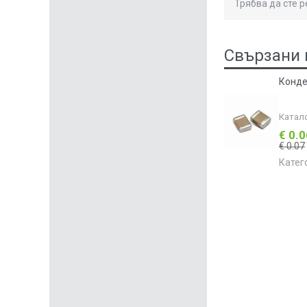
Трябва да сте 
Свързани 
Конде
Катал
€ 0.
€ 0.07
Катег