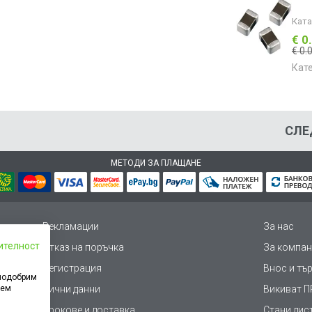
Кат
€ 0
€ 0.
Кат
СЛЕ
МЕТОДИ ЗА ПЛАЩАНЕ
Рекламации
За нас
ителност
Отказ на поръчка
За компан
Регистрация
Внос и тъ
 подобрим
дем
Лични данни
Викиват ПР
Срокове и доставка
Стани дис