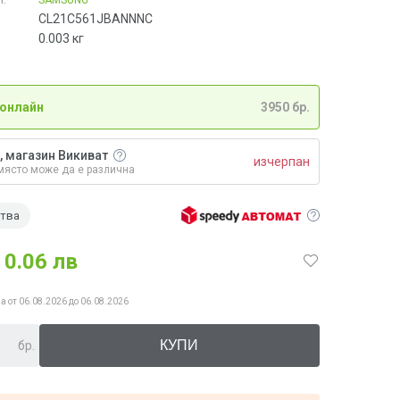
CL21C561JBANNNC
0.003
кг
 онлайн
3950 бр.
, магазин Викиват
изчерпан
място може да е различна
ства
0.06 лв
а от 06.08.2026 до 06.08.2026
бр.