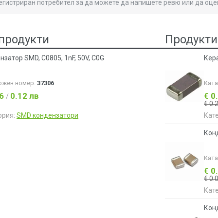
регистриран потребител за да можете да напишете ревю или да оце
продукти
Продукти
нзатор SMD, C0805, 1nF, 50V, C0G
Кера
ожен номер:
37306
Кат
06
0.12 лв
€ 0
/
€ 0.
ория:
SMD кондензатори
Кат
Конд
Кат
€ 0
€ 0.
Кат
Конд