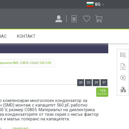
BG
НАС
КОНТАКТ
дензатор SMD, C0805, 560pF, 50V, C0G
00
03
39
36
-16%
онлайн
о компенсиран многослоен кондензатор за
 (SMD) монтаж с капацитет 560 pF, работно
0 V, размер C0805. Материалът на диелектрика
ва кондензаторите от тази серия с нисък фактор
е и малък толеранс на капацитета.
:
SAMSUNG