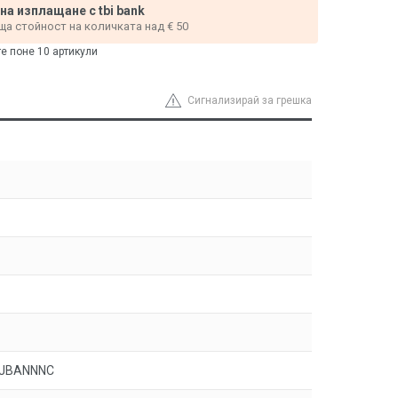
 на изплащане с tbi bank
ща стойност на количката над € 50
те поне 10 артикули
Сигнализирай за грешка
1JBANNNC