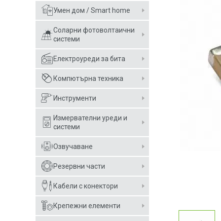
Умен дом / Smart home
Соларни фотоволтаични
системи
Електроуреди за бита
Компютърна техника
Инструменти
Измервателни уреди и
системи
Озвучаване
Резервни части
Кабели с конектори
Крепежни елементи