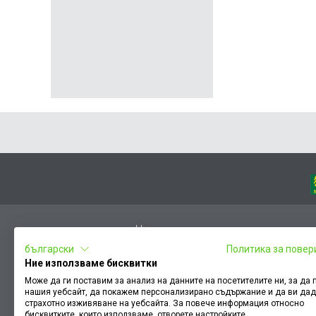
Начало
български
Политика за повер
Вход
Ние използваме бисквитки
Чести въпроси
Може да ги поставим за анализ на данните на посетителите ни, за да
нашия уебсайт, да покажем персонализирано съдържание и да ви да
Оплакване / похвала
страхотно изживяване на уебсайта. За повече информация относно
Условия за ползване
бисквитките, които използваме, отворете настройките.