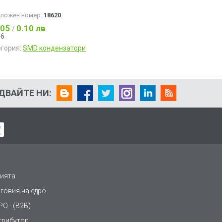
аложен номер:
18620
.05
0.10 лв
/
06
егория:
SMD кондензатори
ДВАЙТЕ НИ:
ията
рговия на едро
О - (B2B)
трибутор