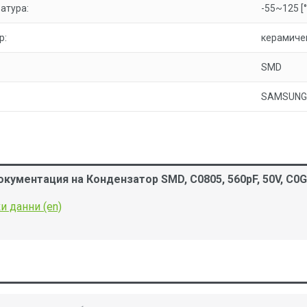
атура:
-55~125 [°
р:
керамиче
SMD
SAMSUNG
кументация на Кондензатор SMD, C0805, 560pF, 50V, C0G
и данни (en)