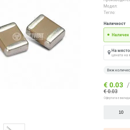
Модел:
Тегло:
Наличност
Наличен
На място
цената на 
Виж количе
€ 0.03
/
€ 0.03
Офертата е валидн