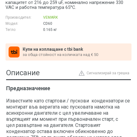
капацитет от 216 до 259 uF, номинално напрежение 330
VAC и работна температура 65°C.
Производител:
VEMARK
Модел:
CD60
Тегло:
0.165
кг
Купи на изплащане с tbi bank
за обща стойност на количката над € 50
Описание
Сигнализирай за грешка
Предназначение
Известните като стартови / пускови кондензатори се
монтират във веригата нас пусковата намотка на
асинхронни двигатели с цел увеличаване на
въртящият им момент при първоначален старт, с
цел развъртане на двигателя. Стартовият
кондензатор остава включен обикновенно до