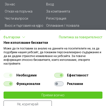
За нас
Вход
Отказ на поръчка
За компанията
Чести въпроси
Регистрация
Внос и търговия на едро
Оплакване / похвала
Лични данни
Викиват ПРО - (B2B)
български
Политика за поверителност
Условия за ползване
Срокове и доставка
Ние използваме бисквитки
Стани дистрибутор
КЗП
Може да ги поставим за анализ на данните на посетителите ни, за да
подобрим нашия уебсайт, да покажем персонализирано съдържание и
Карта на сайта
Кариери
да ви дадем страхотно изживяване на уебсайта. За повече
информация относно бисквитките, които използваме, отворете
Как да намеря документ
Платформа за AРС
настройките.
към поръчка
Контакт
Политика за бисквитки
Необходими
Ефективност
Конфигуратор за ел.
ключове и контакти
Функционални
Рекламни
Уважаеми Клиенти, моля да имате предвид, че всички изображения на
Приеми всичко
нашия сайт са илюстративни,
те могат да се различават от действителния изглед на продукта без това да
€ 7.50
Не, коригирай
променя неговите технически характеристики по някакъв начин.