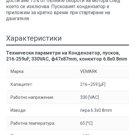
достигане 75% от пълните обороти на мотора след
което се изключва. Пусковият кондензатор е
приложим за кратко време при стартиране на
двигателя.
Характеристики
Технически параметри на Кондензатор, пусков,
216-259uF, 330VAC, ф47x87mm, конектор 6.8x0.8mm
Марка:
VEMARK
Капацитет:
216~259 [µF]
Работно напрежение:
330 [VAC]
Изводи:
пера 6.3x0.8mm
Работна температура:
65 [°C]