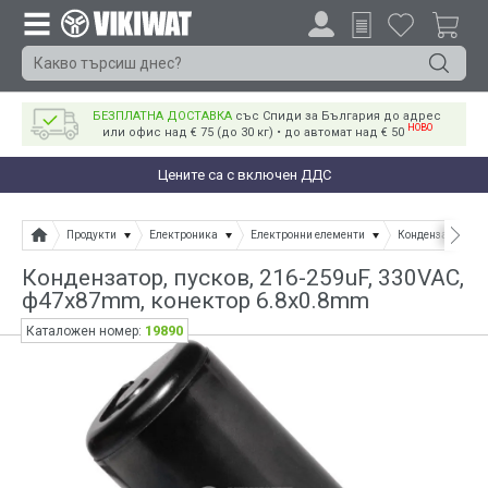
БЕЗПЛАТНА ДОСТАВКА
със Спиди за България до адрес
НОВО
или офис над € 75 (до 30 кг) • до автомат над € 50
Цените са с включен ДДС
Продукти
Електроника
Електронни елементи
Кондензатори
Кондензатор, пусков, 216-259uF, 330VAC,
ф47x87mm, конектор 6.8x0.8mm
19890
Каталожен номер: