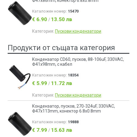
Ф47x86mm, конектор 6.8x0.8mm
Каталожен номер:
15470
€ 6.90
13.50 лв
/
Категория:
Пускови кондензатори
Продукти от същата категория
Кондензатор CD60, пусков, 88-106uF, 330VAC,
Ф41x98mm, с кабел
Каталожен номер:
18354
€ 5.99
11.72 лв
/
Категория:
Пускови кондензатори
Кондензатор, пусков, 270-324uF, 330VAC,
Ф47x113mm, конектор 6.8x0.8mm
Каталожен номер:
19888
€ 7.99
15.63 лв
/