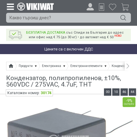
БЕЗПЛАТНА ДОСТАВКА
със Спиди за България до адрес
НОВО
или офис над € 75 (до 30 кг) • до автомат над € 50
Цените са с включен ДДС
Продукти
Електроника
Електронни елементи
Кондензатори
Кондензатор, полипропиленов, ±10%,
560VDC / 275VAC, 4.7uF, THT
00
10
46
44
30174
Каталожен номер:
-9%
онлайн