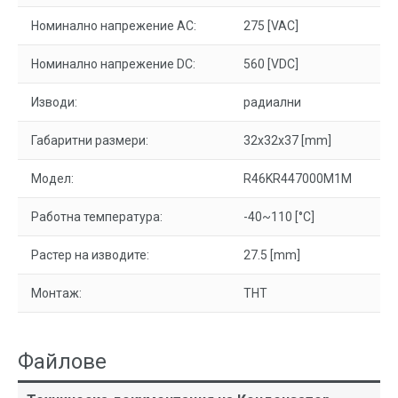
Номинално напрежение AC:
275 [VAC]
Номинално напрежение DC:
560 [VDC]
Изводи:
радиални
Габаритни размери:
32x32x37 [mm]
Модел:
R46KR447000M1M
Работна температура:
-40~110 [°C]
Растер на изводите:
27.5 [mm]
Монтаж:
THT
Файлове