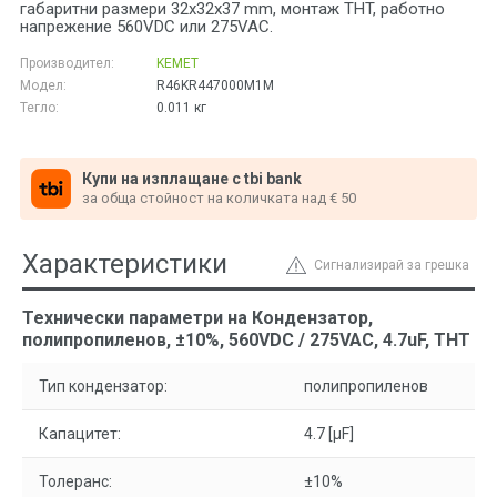
габаритни размери 32x32x37 mm, монтаж THT, работно
напрежение 560VDC или 275VAC.
Производител:
KEMET
Модел:
R46KR447000M1M
Тегло:
0.011
кг
Купи на изплащане с tbi bank
за обща стойност на количката над € 50
Характеристики
Сигнализирай за грешка
Технически параметри на Кондензатор,
полипропиленов, ±10%, 560VDC / 275VAC, 4.7uF, THT
Тип кондензатор:
полипропиленов
Капацитет:
4.7 [µF]
Толеранс:
±10%