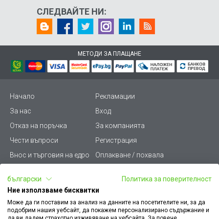
СЛЕДВАЙТЕ НИ:
МЕТОДИ ЗА ПЛАЩАНЕ
Начало
Рекламации
За нас
Вход
Отказ на поръчка
За компанията
Чести въпроси
Регистрация
Внос и търговия на едро
Оплакване / похвала
Лични данни
Викиват ПРО - (B2B)
български
Политика за поверителност
Условия за ползване
Срокове и доставка
Ние използваме бисквитки
Стани дистрибутор
КЗП
Може да ги поставим за анализ на данните на посетителите ни, за да
подобрим нашия уебсайт, да покажем персонализирано съдържание и
Карта на сайта
Кариери
да ви дадем страхотно изживяване на уебсайта. За повече